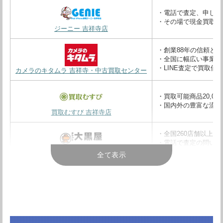
・電話で査定、申し込
・その場で現金買取
ジーニー 吉祥寺店
・創業88年の信頼と実
・全国に幅広い事業展
・LINE査定で買取価
カメラのキタムラ 吉祥寺・中古買取センター
・買取可能商品20,00
・国内外の豊富な流通
買取むすび 吉祥寺店
・全国260店舗以上
・電話で査定の問い合
・買い取り実績No.1
大黒屋 質吉祥寺買取センター
全て表示
・ジャンク、故障品、分
・法人買取は複数台で
アメモバ 吉祥寺
・業界NO.1の幅広い