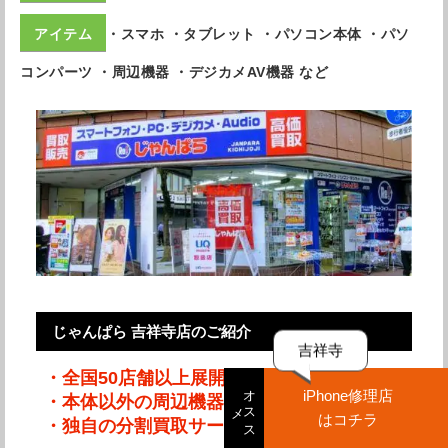
・スマホ ・タブレット ・パソコン本体 ・パソ
コンパーツ ・周辺機器 ・デジカメAV機器 など
じゃんぱら 吉祥寺店のご紹介
吉祥寺
・全国50店舗以上展開中
オ
ス
iPhone修理店
・本体以外の周辺機器も買取可能
ス
メ
はコチラ
・独自の分割買取サービス