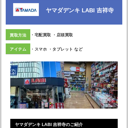
・査定、出張費が無料
ナニウル 吉祥寺店
・独自の販売ルートな
ヤマダデンキ LABI 吉祥寺
・全国50店舗以上展開
・本体以外の周辺機器
・独自の分割買取サー
じゃんぱら 吉祥寺店
・宅配買取 ・店頭買取
・幅広い買取項目
・査定、出張費が無料
・スマホ ・タブレット など
・出張買取も最短30
銀座屋 吉祥寺駅前ハモニカ横丁店
・手軽にLINE査定
・24時間メール、電
買取大吉 コピス吉祥寺店
・業界大手の幅広い買
・独自のアプリ買取シ
ハードオフ TOKYOラボ吉祥寺店
ヤマダデンキ LABI 吉祥寺のご紹介