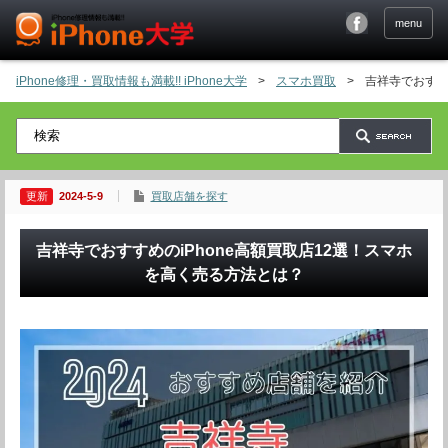
menu
iPhone修理・買取情報も満載!! iPhone大学
>
スマホ買取
>
吉祥寺でおすす
2024-5-9
買取店舗を探す
吉祥寺でおすすめのiPhone高額買取店12選！スマホ
を高く売る方法とは？