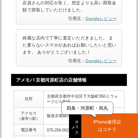
店員さんの対応が良く、想定よりも高い買取金
額で買取していただけました。
引用元：
Googleレビュー
綺麗な店内で丁寧に査定いただきました。 ま
た要らないスマホがあればお願いしたいと思い
ます。 ありがとうございました！
引用元：
Googleレビュー
アメモバ 京都河原町店の店舗情報
京都府京都市中京区下大阪町350-1 ウォ
住所
ークビルB1F
四条・河原町・烏丸
アクセス
阪急京都線河原町駅から徒歩3分
（最寄り駅）
オ
ス
iPhone修理店
ス
メ
はコチラ
電話番号
075-256-0022