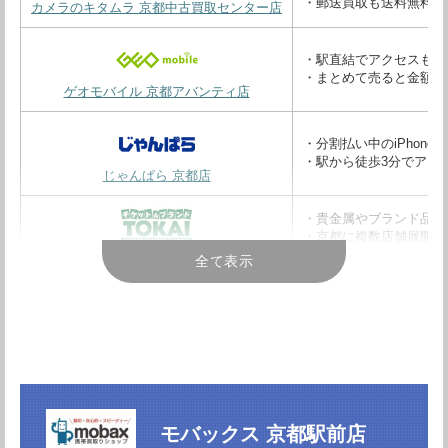
・郵送買取も送料無料
カメラのキタムラ 京都中古買取センター店
・駅直結でアクセスも便
・まとめて売ると金額U
ゲオモバイル 京都アバンティ店
・分割払い中のiPhone
・駅から徒歩3分でアク
じゃんぱら 京都店
・貴金属やブランド品の
・京都に複数店舗展開、
・ニーズにあわせた買取
買取専門店TOKAI 四条河原町店
全て表示
・全国展開の大手企業
・専門スタッフ在籍で納
ゲオモバイル エディオン京都四条河原町店
・HP、LINEで簡単ス
・専用ソフトを使って内
・iPhone、iPad買取価
アメモバ 京都河原町店
モバックス 京都駅前店