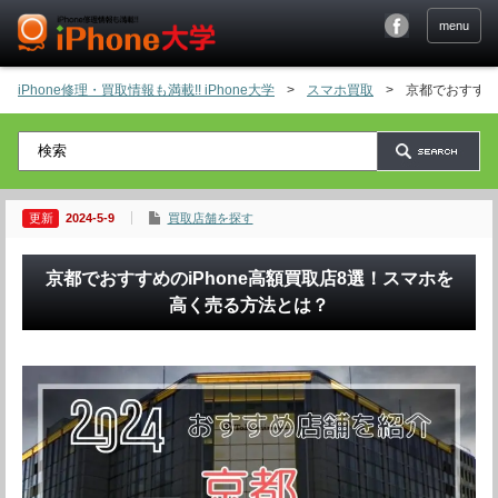
menu
iPhone修理・買取情報も満載!! iPhone大学
>
スマホ買取
>
京都でおすすめ
2024-5-9
買取店舗を探す
京都でおすすめのiPhone高額買取店8選！スマホを
高く売る方法とは？