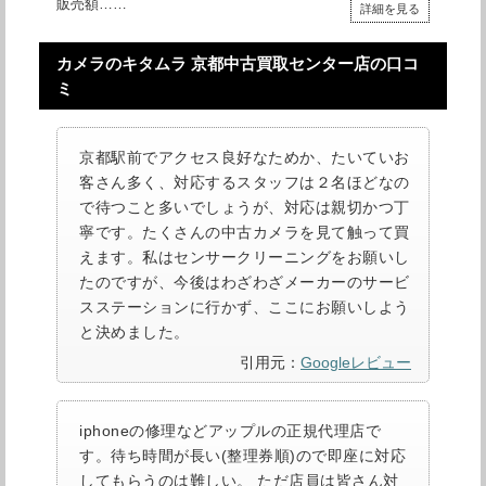
販売額……
詳細を見る
カメラのキタムラ 京都中古買取センター店の口コ
ミ
京都駅前でアクセス良好なためか、たいていお
客さん多く、対応するスタッフは２名ほどなの
で待つこと多いでしょうが、対応は親切かつ丁
寧です。たくさんの中古カメラを見て触って買
えます。私はセンサークリーニングをお願いし
たのですが、今後はわざわざメーカーのサービ
スステーションに行かず、ここにお願いしよう
と決めました。
引用元：
Googleレビュー
iphoneの修理などアップルの正規代理店で
す。待ち時間が長い(整理券順)ので即座に対応
してもらうのは難しい。 ただ店員は皆さん対