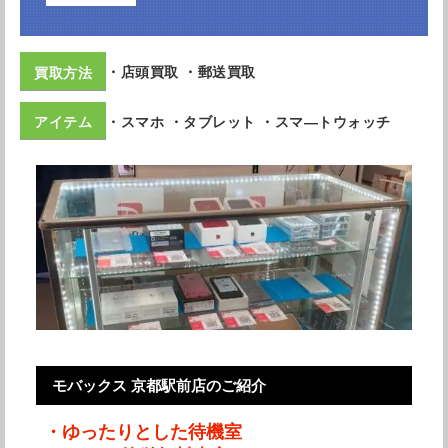
・買取実績10万台以上
・買取成約率96.1%
・全国100店舗展開の豊
クイック 四条大宮店
・店頭買取 ・郵送買取
・スマホ ・タブレット ・スマ―トウォッチ
モバックス 京都駅前店のご紹介
・ゆったりとした待機室