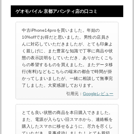
ゲオモバイル 京都アバンティ店の口コミ
中古iPhone14proを買いました。年始の
10%offでお得だと思いました。男性の店員さ
んに対応していただきましたが、とても印象よ
く親しげに、また豊富な知識で丁寧に商品や状
態の表示説明をしていただき、ありがたくこち
らの希望するものを買えました。またデータ移
行(有料)などもこちらの端末の都合で時間が掛
かってしまいましたが、一緒に相談して無事完
了しました。大変感謝しております。
引用元：
Googleレビュー
とても良い状態の商品を本日購入できました。
また、電源が入らない旧スマホから、連絡帳を
購入したスマホに移せるように、尽力を尽くし
ていただき、見事成功しました！ とても親切