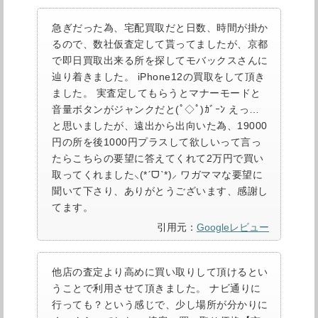
急ぎだった為、宅配買取だと日数、時間が掛か
るので、数社仮査定して貰ってましたが、京都
で即日買取出来る所を探してモバックスさんに
辿り着きました。 iPhone12の買取をして頂き
ました。 実査定してもらうとマナーモードと
音量ボタンがジャンクだと(ﾟ◇ﾟ)ｶﾞｰﾝ えっ…
と思いましたが、遠出から出向いた為、19000
円の所を後1000円プラスして欲しいって言っ
たらこちらの要望に答えてくれて2万円で買い
取ってくれました⸜(*ˊᗜˋ*)⸝ ワガママな要望に
聞いて下さり、ありがとうございます、感謝し
てます。
引用元：
Googleレビュー
他店の査定より高めに買い取りして頂けるとい
うことで利用させて頂きました。 ナビ通りに
行っても？という感じで、少し場所が分かりに