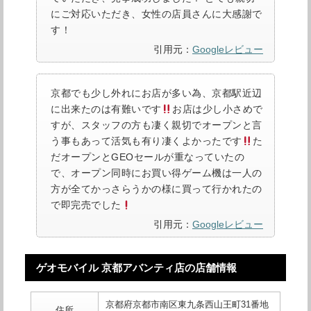
にご対応いただき、女性の店員さんに大感謝で
す！
引用元：
Googleレビュー
京都でも少し外れにお店が多い為、京都駅近辺
に出来たのは有難いです
お店は少し小さめで
すが、スタッフの方も凄く親切でオープンと言
う事もあって活気も有り凄くよかったです
た
だオープンとGEOセールが重なっていたの
で、オープン同時にお買い得ゲーム機は一人の
方が全てかっさらうかの様に買って行かれたの
で即完売でした
引用元：
Googleレビュー
ゲオモバイル 京都アバンティ店の店舗情報
京都府京都市南区東九条西山王町31番地
住所