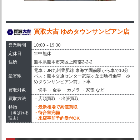
買取大吉 ゆめタウンサンピアン店
営業時間
10:00～19:00
定休日
年中無休
住所
熊本県熊本市東区上南部2-2-2
電車：JR九州豊肥線 東海学園前駅から車で10分
最寄駅
バス：熊本交通センター武蔵ヶ丘団地行乗車「ゆ
めタウンサンピアン前」下車
買取対象
・切手 ・金券 ・カメラ ・家電 など
買取方法
・店頭買取 ・出張買取
・最新相場で高値買取
特徴
・待合室完備
（選ばれる
・来店事前予約受付OK
理由）