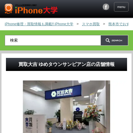
menu
iPhone修理・買取情報も満載!! iPhone大学
>
スマホ買取
>
熊本市でおすす
買取大吉 ゆめタウンサンピアン店
の店舗情報