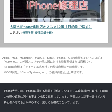
大阪のiPhone修理店オススメ12選【目的別で探す】
カテゴリ:
修理学部
,
修理店舗を探す
Apple、Mac、Macintosh、macOS、Safari、iPhone、iOSの商標およびそのロゴは、
「Apple Inc.」の米国およびその他の国における登録商標または商標です。
※iPhone商標は「アイホン株式会社」の登録商標または商標です。
※iOS商標は「Cisco Systems, Inc.」の登録商標または商標です。
iPhone大学では、iPhoneに関する情報を発信しています。基礎知識から裏技、iPhone
の修理や買取に関する事まで幅広く更新しています。学部ごとに記事を分けており、
初心者の方でも分かりやすく、楽しめる構成になっています。