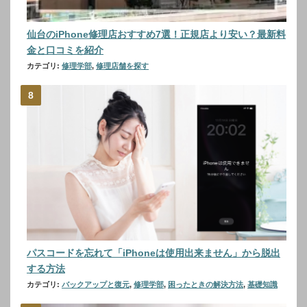
仙台のiPhone修理店おすすめ7選！正規店より安い？最新料
金と口コミを紹介
カテゴリ:
修理学部
,
修理店舗を探す
パスコードを忘れて「iPhoneは使用出来ません」から脱出
する方法
カテゴリ:
バックアップと復元
,
修理学部
,
困ったときの解決方法
,
基礎知識