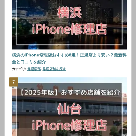
横浜のiPhone修理店おすすめ8選！正規店より安い？最新料
金と口コミを紹介
カテゴリ:
修理学部
,
修理店舗を探す