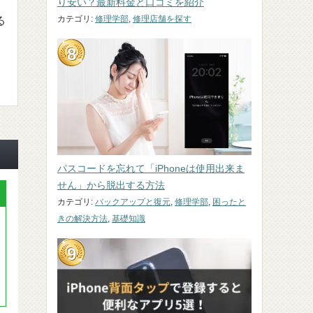
り安い？最新料金と口コミを紹介
カテゴリ:
修理学部
,
修理店舗を探す
る
パスコードを忘れて「iPhoneは使用出来ま
せん」から脱出する方法
カテゴリ:
バックアップと復元
,
修理学部
,
困ったと
きの解決方法
,
基礎知識