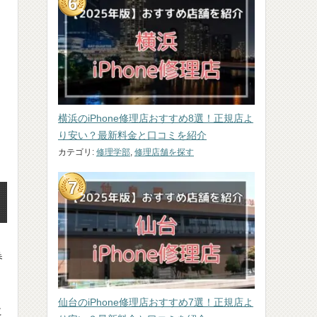
横浜のiPhone修理店おすすめ8選！正規店よ
り安い？最新料金と口コミを紹介
カテゴリ:
修理学部
,
修理店舗を探す
券
、
仙台のiPhone修理店おすすめ7選！正規店よ
に