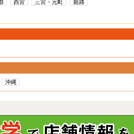
都
西宮
三宮・元町
姫路
沖縄