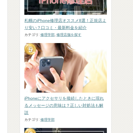
札幌のiPhone修理店オススメ8選！正規店よ
り安い？口コミ・最新料金を紹介
カテゴリ:
修理学部
,
修理店舗を探す
iPhoneにアクセサリを接続したときに現れ
るメッセージの意味は？正しい対処法も解
説
カテゴリ:
修理学部