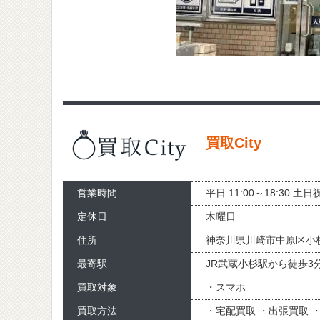
買取City
営業時間
平日 11:00～18:30 土日祝
定休日
木曜日
住所
神奈川県川崎市中原区小杉町
最寄駅
JR武蔵小杉駅から徒歩3
買取対象
・スマホ
買取方法
・宅配買取 ・出張買取 