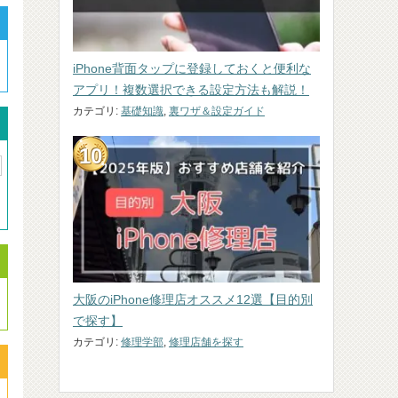
iPhone背面タップに登録しておくと便利な
アプリ！複数選択できる設定方法も解説！
カテゴリ:
基礎知識
,
裏ワザ＆設定ガイド
大阪のiPhone修理店オススメ12選【目的別
で探す】
カテゴリ:
修理学部
,
修理店舗を探す