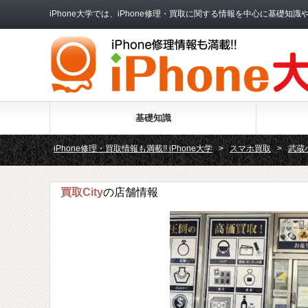
iPhone大学では、iPhone修理・買取に関する情報を中心に基
基礎知識
iPhone修理・買取情報も満載!! iPhone大学
>
スマホ買取
>
武蔵
買取City
の店舗情報