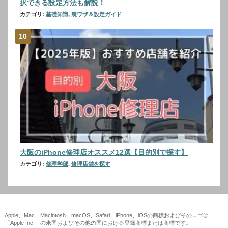
択できる設定方法も解説！
カテゴリ:
基礎知識
,
裏ワザ＆設定ガイド
大阪のiPhone修理店オススメ12選【目的別で探す】
カテゴリ:
修理学部
,
修理店舗を探す
Apple、Mac、Macintosh、macOS、Safari、iPhone、iOSの商標およびそのロゴは、
「Apple Inc.」の米国およびその他の国における登録商標または商標です。