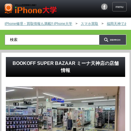
menu
iPhone修理・買取情報も満載!! iPhone大学
>
スマホ買取
>
福岡天神でおす
BOOKOFF SUPER BAZAAR ミーナ天神店
の店舗
情報