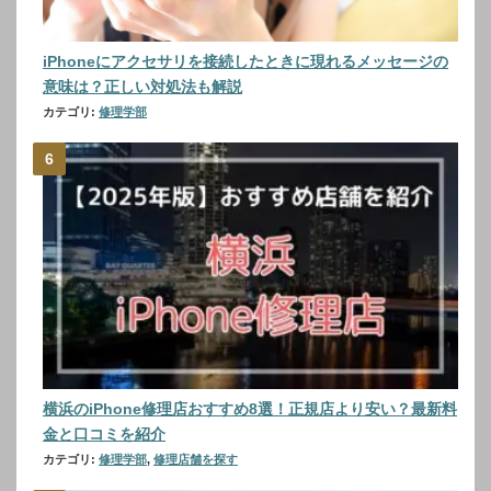
iPhoneにアクセサリを接続したときに現れるメッセージの
意味は？正しい対処法も解説
カテゴリ:
修理学部
横浜のiPhone修理店おすすめ8選！正規店より安い？最新料
金と口コミを紹介
カテゴリ:
修理学部
,
修理店舗を探す