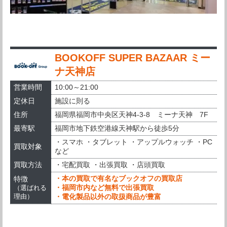
BOOKOFF SUPER BAZAAR ミー
ナ天神店
営業時間
10:00～21:00
定休日
施設に則る
住所
福岡県福岡市中央区天神4-3-8 ミーナ天神 7F
最寄駅
福岡市地下鉄空港線天神駅から徒歩5分
・スマホ ・タブレット ・アップルウォッチ ・PC
買取対象
など
買取方法
・宅配買取 ・出張買取 ・店頭買取
・本の買取で有名なブックオフの買取店
特徴
・福岡市内など無料で出張買取
（選ばれる
・電化製品以外の取扱商品が豊富
理由）