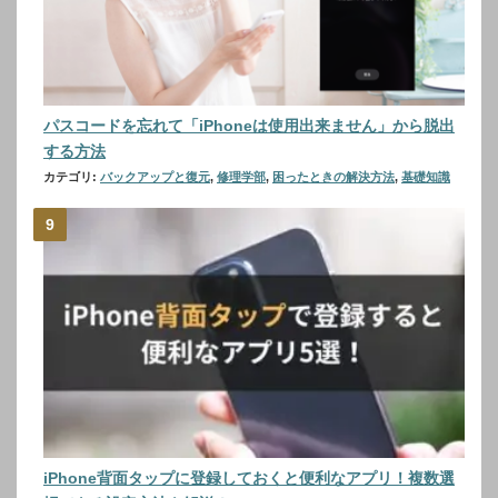
パスコードを忘れて「iPhoneは使用出来ません」から脱出
する方法
カテゴリ:
バックアップと復元
,
修理学部
,
困ったときの解決方法
,
基礎知識
iPhone背面タップに登録しておくと便利なアプリ！複数選