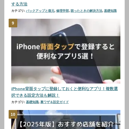
する方法
カテゴリ:
バックアップと復元
,
修理学部
,
困ったときの解決方法
,
基礎知識
iPhone背面タップに登録しておくと便利なアプリ！複数選
択できる設定方法も解説！
カテゴリ:
基礎知識
,
裏ワザ＆設定ガイド