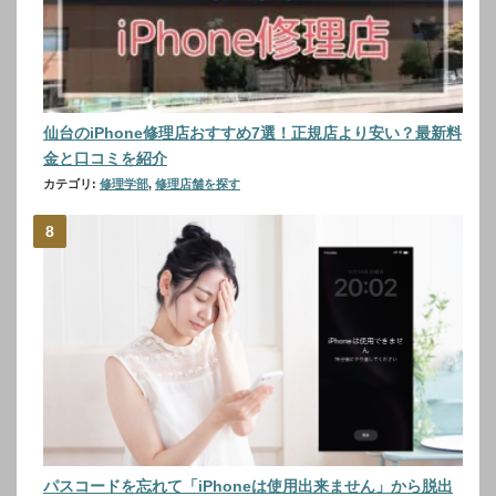
仙台のiPhone修理店おすすめ7選！正規店より安い？最新料
金と口コミを紹介
カテゴリ:
修理学部
,
修理店舗を探す
パスコードを忘れて「iPhoneは使用出来ません」から脱出