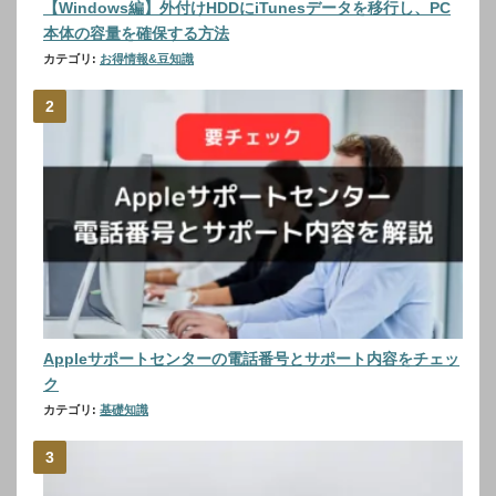
【Windows編】外付けHDDにiTunesデータを移行し、PC
本体の容量を確保する方法
カテゴリ:
お得情報&豆知識
Appleサポートセンターの電話番号とサポート内容をチェッ
ク
カテゴリ:
基礎知識