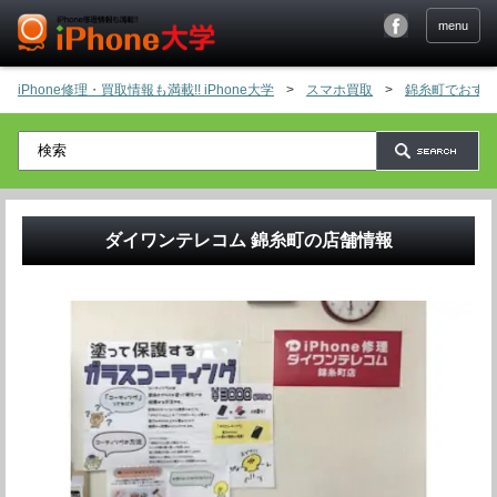
menu
iPhone修理・買取情報も満載!! iPhone大学
>
スマホ買取
>
錦糸町でおすす
ダイワンテレコム 錦糸町
の店舗情報