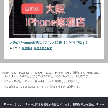
大阪のiPhone修理店オススメ12選【目的別で探す】
カテゴリ:
修理学部
,
修理店舗を探す
Apple、Mac、Macintosh、macOS、Safari、iPhone、iOSの商標およびそのロゴは、
「Apple Inc.」の米国およびその他の国における登録商標または商標です。
※iPhone商標は「アイホン株式会社」の登録商標または商標です。
※iOS商標は「Cisco Systems, Inc.」の登録商標または商標です。
iPhone大学では、iPhoneに関する情報を発信しています。基礎知識から裏技、iPhone