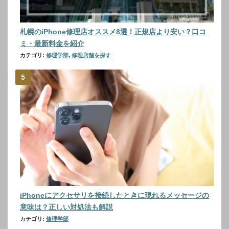
札幌のiPhone修理店オススメ8選！正規店より安い？口コ
ミ・最新料金を紹介
カテゴリ:
修理学部
,
修理店舗を探す
iPhoneにアクセサリを接続したときに現れるメッセージの
意味は？正しい対処法も解説
カテゴリ:
修理学部