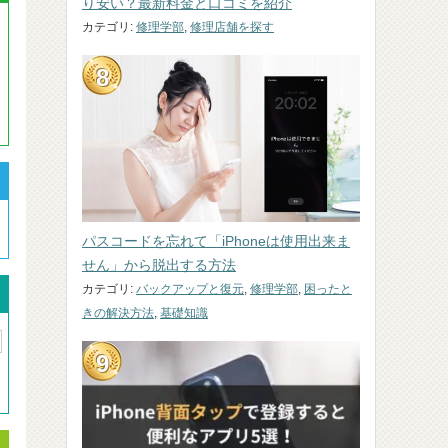
り安い？最新料金と口コミを紹介
カテゴリ:
修理学部
,
修理店舗を探す
パスコードを忘れて「iPhoneは使用出来ま
せん」から脱出する方法
カテゴリ:
バックアップと復元
,
修理学部
,
困ったと
きの解決方法
,
基礎知識