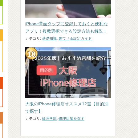
iPhone背面タップに登録しておくと便利な
アプリ！複数選択できる設定方法も解説！
カテゴリ:
基礎知識
,
裏ワザ＆設定ガイド
大阪のiPhone修理店オススメ12選【目的別
で探す】
カテゴリ:
修理学部
,
修理店舗を探す