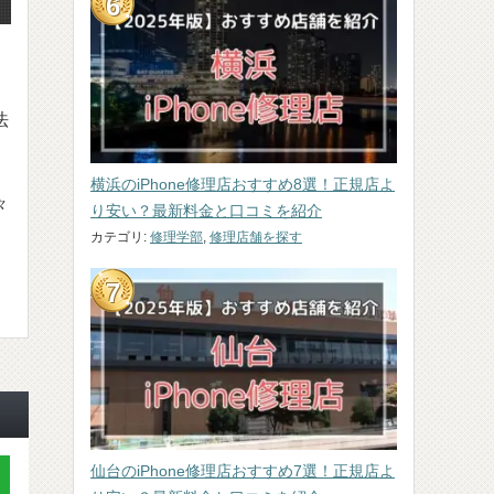
法
横浜のiPhone修理店おすすめ8選！正規店よ
々
り安い？最新料金と口コミを紹介
カテゴリ:
修理学部
,
修理店舗を探す
仙台のiPhone修理店おすすめ7選！正規店よ