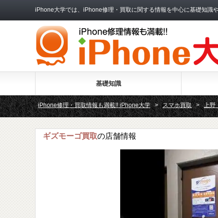
iPhone大学では、iPhone修理・買取に関する情報を中心に基
基礎知識
iPhone修理・買取情報も満載!! iPhone大学
>
スマホ買取
>
上野
ギズモーゴ買取
の店舗情報