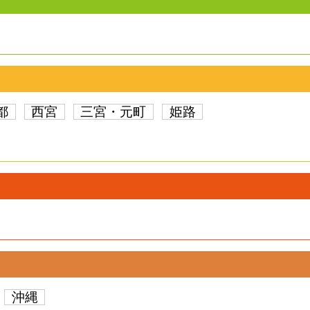
都
西宮
三宮・元町
姫路
沖縄