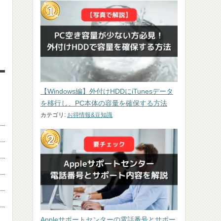
【Windows編】外付けHDDにiTunesデータ
を移行し、PC本体の容量を確保する方法
カテゴリ:
お得情報&豆知識
Appleサポートセンターの電話番号とサポー