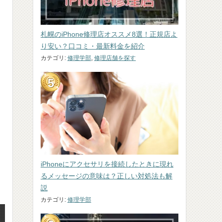
札幌のiPhone修理店オススメ8選！正規店よ
り安い？口コミ・最新料金を紹介
カテゴリ:
修理学部
,
修理店舗を探す
iPhoneにアクセサリを接続したときに現れ
るメッセージの意味は？正しい対処法も解
説
カテゴリ:
修理学部