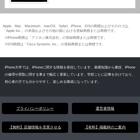
Apple、Mac、Macintosh、macOS、Safari、iPhone、iOSの商標およびそのロゴは、
「Apple Inc.」の米国およびその他の国における登録商標または商標です。
※iPhone商標は「アイホン株式会社」の登録商標または商標です。
※iOS商標は「Cisco Systems, Inc.」の登録商標または商標です。
iPhone大学では、iPhoneに関する情報を発信しています。基礎知識から裏技、iPhone
の修理や買取に関する事まで幅広く更新しています。学部ごとに記事を分けており、
初心者の方でも分かりやすく、楽しめる構成になっています。
プライバシーポリシー
運営者情報
【無料】店舗情報を充実させる
【有料】掲載枠のご案内