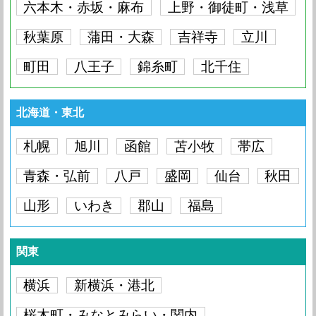
六本木・赤坂・麻布
上野・御徒町・浅草
秋葉原
蒲田・大森
吉祥寺
立川
町田
八王子
錦糸町
北千住
北海道・東北
札幌
旭川
函館
苫小牧
帯広
青森・弘前
八戸
盛岡
仙台
秋田
山形
いわき
郡山
福島
関東
横浜
新横浜・港北
桜木町・みなとみらい・関内