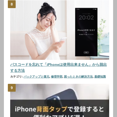
パスコードを忘れて「iPhoneは使用出来ません」から脱出
する方法
カテゴリ:
バックアップと復元
,
修理学部
,
困ったときの解決方法
,
基礎知識