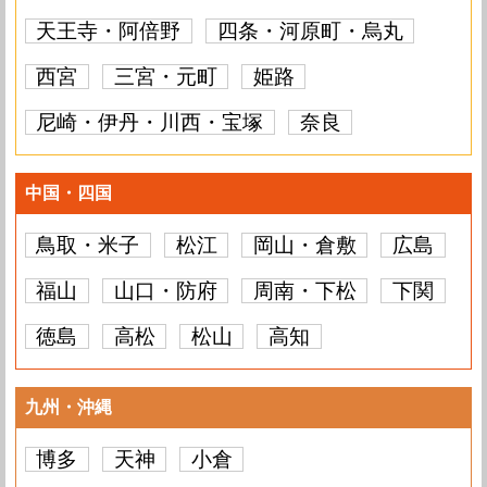
天王寺・阿倍野
四条・河原町・烏丸
西宮
三宮・元町
姫路
尼崎・伊丹・川西・宝塚
奈良
中国・四国
鳥取・米子
松江
岡山・倉敷
広島
福山
山口・防府
周南・下松
下関
徳島
高松
松山
高知
九州・沖縄
博多
天神
小倉