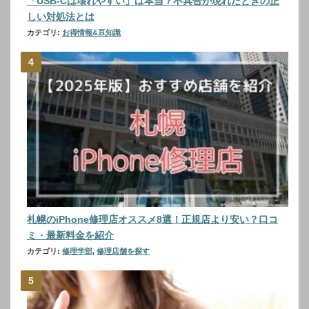
「USB-Cは壊れやすい」は本当？不具合が現れたときの正
しい対処法とは
カテゴリ:
お得情報&豆知識
札幌のiPhone修理店オススメ8選！正規店より安い？口コ
ミ・最新料金を紹介
カテゴリ:
修理学部
,
修理店舗を探す