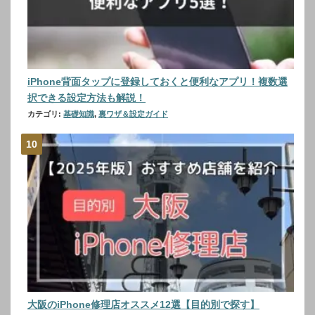
iPhone背面タップに登録しておくと便利なアプリ！複数選
択できる設定方法も解説！
カテゴリ:
基礎知識
,
裏ワザ＆設定ガイド
大阪のiPhone修理店オススメ12選【目的別で探す】