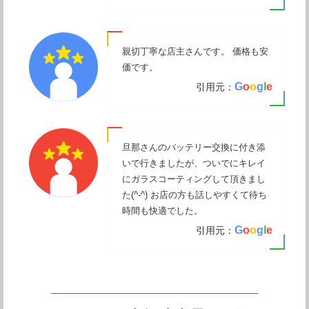
親切丁寧な店主さんです。 価格も安
価です。
G
o
o
g
l
e
引用元：
旦那さんのバッテリー交換に付き添
いで行きましたが、ついでにキレイ
にガラスコーティングして頂きまし
た(^-^) お店の方も話しやすくて待ち
時間も快適でした。
G
o
o
g
l
e
引用元：