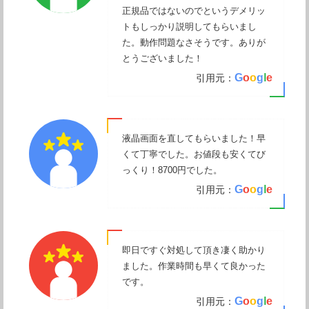
正規品ではないのでというデメリッ
トもしっかり説明してもらいまし
た。動作問題なさそうです。ありが
とうございました！
G
o
o
g
l
e
引用元：
液晶画面を直してもらいました！早
くて丁寧でした。お値段も安くてび
っくり！8700円でした。
G
o
o
g
l
e
引用元：
即日ですぐ対処して頂き凄く助かり
ました。作業時間も早くて良かった
です。
G
o
o
g
l
e
引用元：