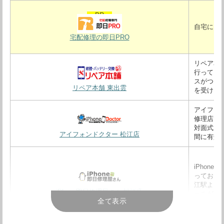
自宅にい
宅配修理の即日PRO
リペア本舗
行ってい
スがつい
リペア本舗 東出雲
を受ける
アイフォン
修理店で
対面式で
アイフォンドクター 松江店
間に有効
iPhon
っており、
江駅より
iPhone即日修理屋さん 松江店
ールがあ
全て表示