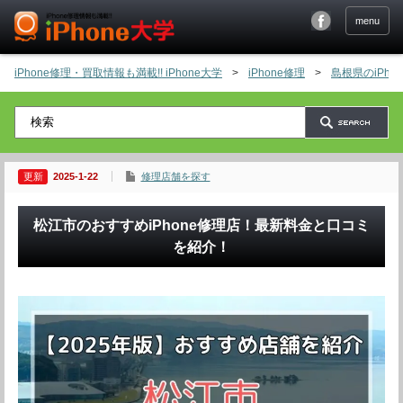
menu
iPhone修理・買取情報も満載!! iPhone大学
>
iPhone修理
>
島根県のiPh
2025-1-22
修理店舗を探す
松江市のおすすめiPhone修理店！最新料金と口コミ
を紹介！