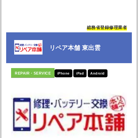
総務省登録修理業者
リペア本舗 東出雲
iPhone
iPad
Android