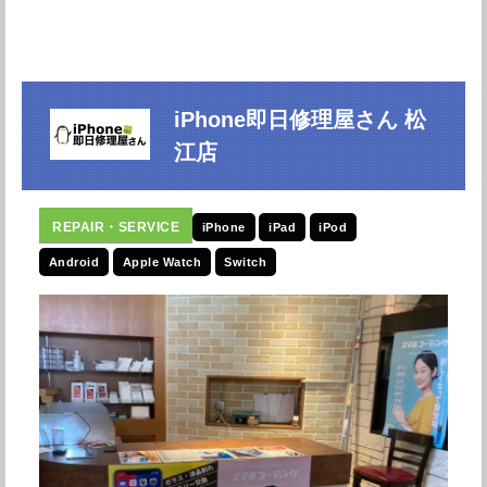
iPhone即日修理屋さん 松
江店
iPhone
iPad
iPod
Android
Apple Watch
Switch