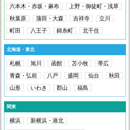
六本木・赤坂・麻布
上野・御徒町・浅草
秋葉原
蒲田・大森
吉祥寺
立川
町田
八王子
錦糸町
北千住
北海道・東北
札幌
旭川
函館
苫小牧
帯広
青森・弘前
八戸
盛岡
仙台
秋田
山形
いわき
郡山
福島
関東
横浜
新横浜・港北