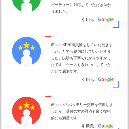
ピーディーに対応していただき助か
りました。
G
o
o
g
l
e
引用元：
iPhoneXR画面交換をしていただきま
した。とても親切にしていただきま
した。説明も丁寧でわかりやすかっ
たです。ケースもきれいにしていた
だいて感謝です。
G
o
o
g
l
e
引用元：
iPhone8のバッテリー交換を依頼しま
したが、受付の方の対応も良く技術
的にも満足です。
G
o
o
g
l
e
引用元：