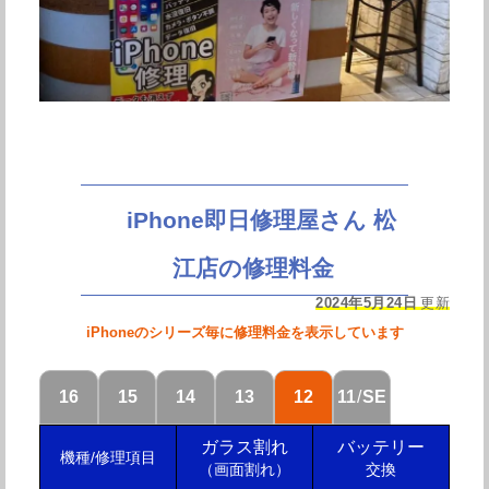
iPhone即日修理屋さん 松
江店の修理料金
2024年5月24日
更新
iPhoneのシリーズ毎に修理料金を表示しています
16
15
14
13
12
11
/
SE
ガラス割れ
バッテリー
機種/修理項目
（画面割れ）
交換