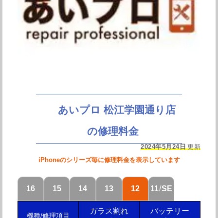
あいプロ 松江学園通り店
の修理料金
2024年5月24日
更新
iPhoneのシリーズ毎に修理料金を表示しています
16
15
14
13
12
11
/
SE
ガラス割れ
バッテリー
機種/修理項目