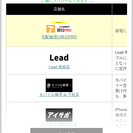
店舗名
自宅にい
宅配修理の即日PRO
Lead 
ブルに地
となって
Lead 周南店
に定評が
モバイル
リー交換
受け付け
モバイル修理.jp 下松店
も、多数
iPhon
修理店で
ーニング
アイサポ 周南秋月店
るので、