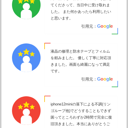
てくださって、当日中に受け取れま
した。 また何かあったら利用したい
と思います。
G
o
o
g
l
e
引用元：
液晶の修理と防水テープとフィルム
を頼みました。 優しく丁寧に対応頂
きました。画面も綺麗になって満足
です。
G
o
o
g
l
e
引用元：
iphone12miniの落下による不調(リン
ゴループ他)でどうすることもできず
困ってところわずか2時間で完全に復
旧頂きました。本当にありがとうご