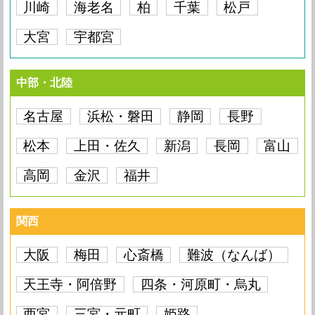
川崎
海老名
柏
千葉
松戸
大宮
宇都宮
中部・北陸
名古屋
浜松・磐田
静岡
長野
松本
上田・佐久
新潟
長岡
富山
高岡
金沢
福井
関西
大阪
梅田
心斎橋
難波（なんば）
天王寺・阿倍野
四条・河原町・烏丸
西宮
三宮・元町
姫路