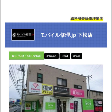
総務省登録修理業者
モバイル修理.jp 下松店
iPhone
iPad
iPod