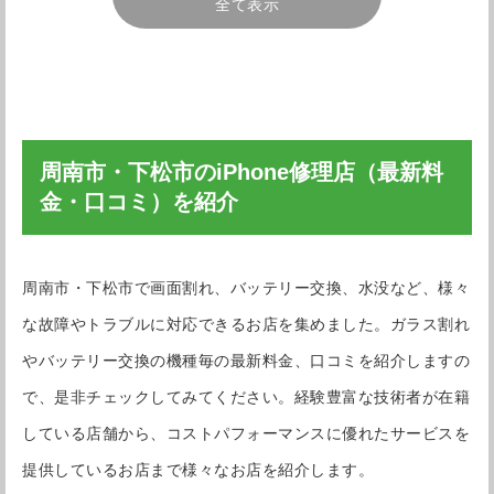
全て表示
PiPoP
マホの買
安心して
PiPoPa 下松店
理後の動
周南市・下松市のiPhone修理店（最新料
金・口コミ）を紹介
周南市・下松市で画面割れ、バッテリー交換、水没など、様々
な故障やトラブルに対応できるお店を集めました。ガラス割れ
やバッテリー交換の機種毎の最新料金、口コミを紹介しますの
で、是非チェックしてみてください。経験豊富な技術者が在籍
している店舗から、コストパフォーマンスに優れたサービスを
提供しているお店まで様々なお店を紹介します。