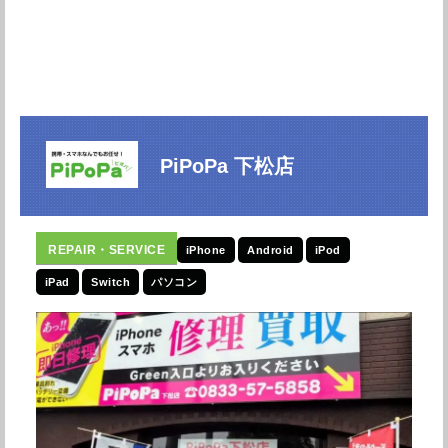
PiPoPa 下松店
iPhone
Android
iPod
iPad
Switch
パソコン