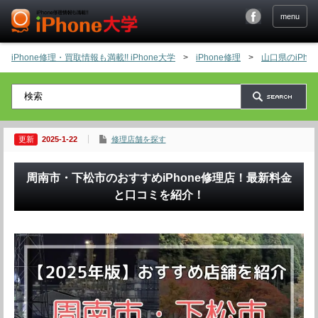
menu
iPhone修理・買取情報も満載!! iPhone大学
>
iPhone修理
>
山口県のiPh
2025-1-22
修理店舗を探す
周南市・下松市のおすすめiPhone修理店！最新料金
と口コミを紹介！