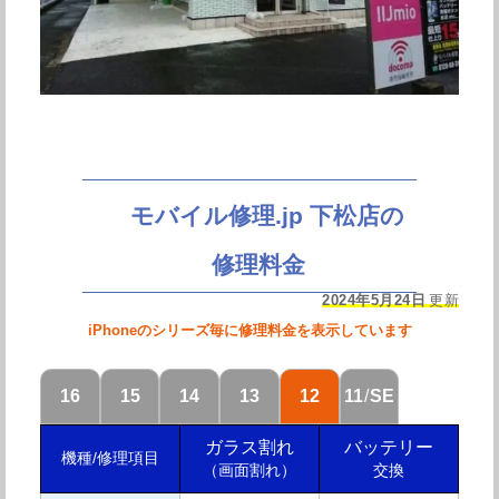
モバイル修理.jp 下松店の
修理料金
2024年5月24日
更新
iPhoneのシリーズ毎に修理料金を表示しています
16
15
14
13
12
11
/
SE
ガラス割れ
バッテリー
機種/修理項目
（画面割れ）
交換