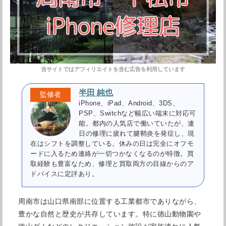
半田 純也
iPhone、iPad、Android、3DS、
PSP、Switchなど幅広い端末に対応可
能。都内の人気店で働いていたが、連
日の修理に疲れて腱鞘炎を発症し、現
在はシフトを調整している。休みの日は完全にオフモ
ードに入るため連絡が一切つかなくなるのが特徴。買
取経験も豊富なため、修理と買取両方の目線からのア
ドバイスに定評あり。
周南市は山口県南部に位置する工業都市でありながら、
豊かな自然と歴史が共存しています。特に徳山動物園や