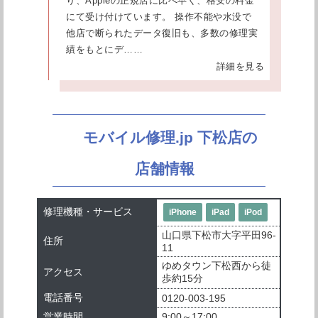
り、Appleの正規店に比べ早く、格安の料金
にて受け付けています。 操作不能や水没で
他店で断られたデータ復旧も、多数の修理実
績をもとにデ……
詳細を見る
モバイル修理.jp 下松店の
店舗情報
修理機種・サービス
iPhone
iPad
iPod
山口県下松市大字平田96-
住所
11
ゆめタウン下松西から徒
アクセス
歩約15分
電話番号
0120-003-195
営業時間
9:00～17:00