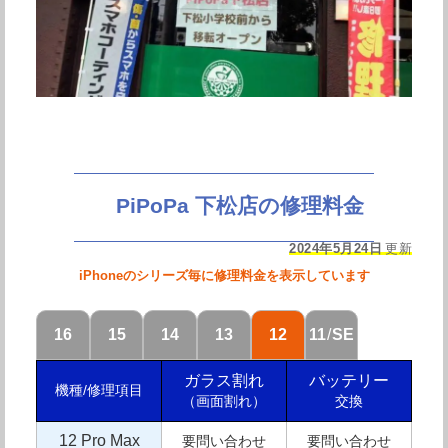
PiPoPa 下松店の修理料金
2024年5月24日
更新
iPhoneのシリーズ毎に修理料金を表示しています
16
15
14
13
12
11
/
SE
ガラス割れ
バッテリー
機種/修理項目
（画面割れ）
交換
12 Pro Max
要問い合わせ
要問い合わせ