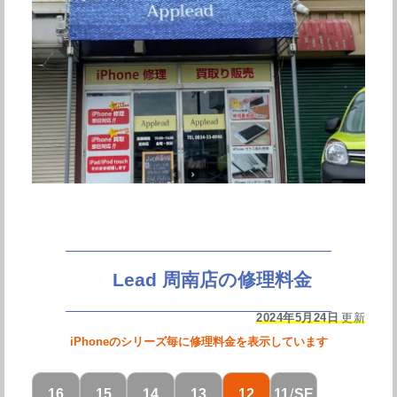
Lead 周南店の修理料金
2024年5月24日
更新
iPhoneのシリーズ毎に修理料金を表示しています
16
15
14
13
12
11
/
SE