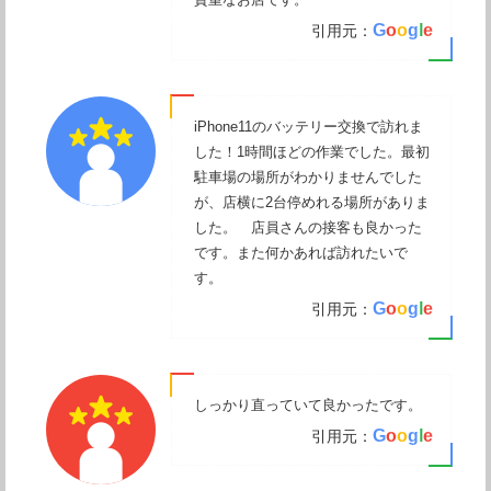
G
o
o
g
l
e
引用元：
iPhone11のバッテリー交換で訪れま
した！1時間ほどの作業でした。最初
駐車場の場所がわかりませんでした
が、店横に2台停めれる場所がありま
した。 店員さんの接客も良かった
です。また何かあれば訪れたいで
す。
G
o
o
g
l
e
引用元：
しっかり直っていて良かったです。
G
o
o
g
l
e
引用元：