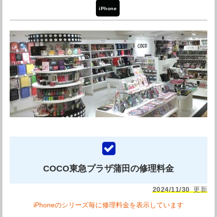
マホ工房ですぐに画面を直して頂けました！
iPhone
定休日
年中無休
引用元：
Googleレビュー
店舗詳細を確認する
Googleマップで見る
スマホ工房蒲田店の紹介
スマホ工房蒲田店は蒲田駅すぐの場所にあるiPhone修理
店です。駅近ですので同じく西口側にある東急やドン・キ
ホーテをご利用する場合など大変便利ですね。
COCO東急プラザ蒲田の修理料金
スマホ工房は東京を中心に展開するiPhone修理グループ
2024/11/30
更新
です。実績も多く、技術も信頼できる修理店です。修理内
iPhoneのシリーズ毎に修理料金を表示しています
容はiPhoneのガラス割れ、液晶交換、水没復旧、その他