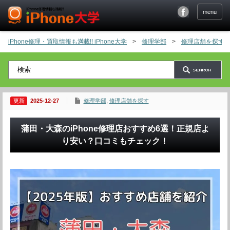
menu
iPhone修理・買取情報も満載!! iPhone大学
>
修理学部
>
修理店舗を探す
2025-12-27
修理学部
,
修理店舗を探す
蒲田・大森のiPhone修理店おすすめ6選！正規店よ
り安い？口コミもチェック！