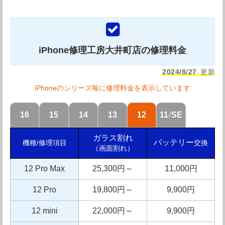
ダイワンテレコム大森駅前店の紹介
iPhone修理工房大井町店の修理料金
ダイワンテレコムは全国展開している大手のiPhone修理
2024/8/27
更新
店です。ダイワンテレコム大森駅前店は大森駅西口より徒
iPhoneのシリーズ毎に修理料金を表示しています
歩30秒の場所に店舗を構えており、看板も大きいので目立
ちます。駅から距離が近いので通勤や通学で電車を利用す
16
15
14
13
12
11
/
SE
る前のちょっとした時間で修理に出せて大変便利ですね。
ガラス割れ
バッテリー
交換
機種/修理項目
ダイワンテレコム大森駅前店の修理対応機種は比較的新し
（画面割れ）
いiPhoneまで対応しているので、新型のiPhoneを落下さ
12 Pro Max
25,300円～
11,000円
せて壊してしまった方もご安心下さい。更にダイワンテレ
12 Pro
19,800円～
9,900円
コム大森駅前店は厳しい基準を設けている総務省修理事業
12 mini
22,000円～
9,900円
者に登録されているので安心して修理に出す事が出来ま