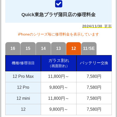
Quick東急プラザ蒲田店の修理料金
モバイル修理救急便ドン・キホーテ蒲田店の紹
2024/11/30
更新
介
iPhoneのシリーズ毎に修理料金を表示しています
16
15
14
13
12
11
/
SE
モバイル修理救急便 ドン・キホーテ蒲田店は、JR蒲田駅
スグのドン・キホーテ内という好立地に店舗を構えており
ガラス割れ
バッテリー
交換
機種/修理項目
（画面割れ）
アクセス面でも非常に便利なiPhone修理店です。駅から
徒歩3分となっているので、雨の日でも利用しやすいで
12 Pro Max
11,800円～
7,580円
す。近隣には商業施設も多く立ち並びお買い物ついでのご
12 Pro
9,800円～
7,580円
利用にも最適です。また、蒲田はとんかつやラーメンの激
12 mini
11,800円～
7,580円
戦区でもあるので修理の待ち時間においしい店を探索して
みるのも良いですね。
12
9,800円～
7,580円