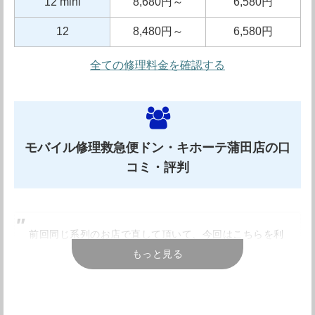
12 mini
8,680円～
6,580円
田、大森、大井町エリアでも少ないので、Xperia・
12
8,480円～
6,580円
Galaxy等の修理を行いたい方は是非お問い合わせしてみ
てください。Android端末以外にもiPadの修理にも対応し
全ての修理料金を確認する
ていますよ。 iPhone修理の対応機種は5シリーズから最新
の12シリーズまで対応しています。ガラス割れや液晶破損
以外にホームボタンや充電コネクタ修理・マナーモードス
モバイル修理救急便ドン・キホーテ蒲田店の口
イッチ・フロントカメラ修理など、多くの故障に対応して
コミ・評判
います。大井町駅付近でお使いのスマホが故障してしまっ
た際は是非お問い合わせください。
前回同じ系列のお店で直して頂いて、今回はこちらを利
用しました！15分で修理を完了で、急いでいたので助か
もっと見る
りました。また何かあった時はお願いしたいです。
iPhone修理工房大井町店の店舗情報
引用元：
Googleレビュー