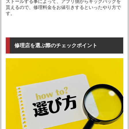
ストールする事によって、アプリ側からキックバックを
貰えるので、修理料金をお値引きするといったやり方で
東京都大田区西蒲田7-69-1 東急プラ
住所
す。
ザ蒲田6F
アクセス
京浜東北線 蒲田駅徒歩2分
電話番号
03-6424-5417
修理店を選ぶ際のチェックポイント
営業時間
10:00～21:00（20時まで修理受付）
定休日
不定休（1/1と年2回）
店舗詳細を確認する
Googleマップで見る