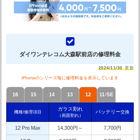
ダイワンテレコム大森駅前店の修理料金
2024/11/30
更新
iPhoneのシリーズ毎に修理料金を表示しています
16
15
14
13
12
11
/
SE
ガラス割れ
バッテリー
交換
機種/修理項目
（画面割れ）
12 Pro Max
14,300円～
7,700円