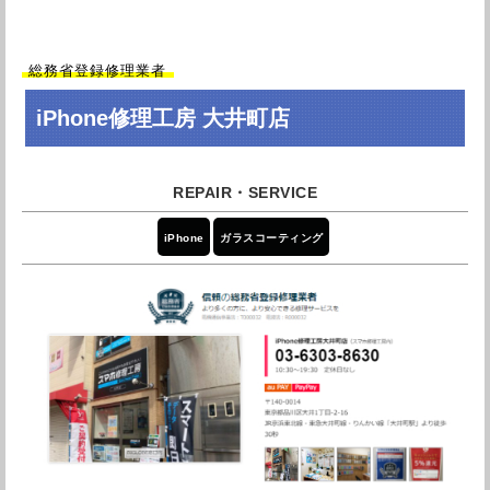
引用元：
Googleレビュー
総務省登録修理業者
以前付き添いで来店しただけなのに覚えていただいてま
iPhone修理工房 大井町店
した。 感じのいい店員さんですぐに直していただき、来
店から30分もかからず済みました。 ありがとうございま
す。
引用元：
Googleレビュー
iPhone
ガラスコーティング
駅近でアクセスが最高です。対応も的確な上に迅速でし
た。店員さんの対応も素晴らしかったです。また何かあ
ればお願いしたいです！
引用元：
Googleレビュー