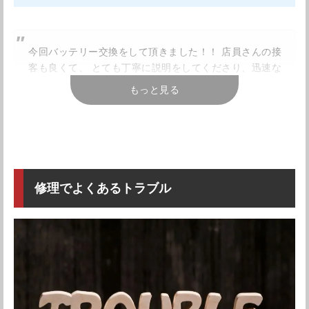
東京都大田区西蒲田7丁目29-5 ニュー
住所
カマタビル1F
アクセス
蒲田駅から徒歩1分
今回バッテリー交換をして頂きました！！ 店員さんの接
客も良くて、 とても丁寧に説明をしてくださり、迅速な
電話番号
03-5744-3300
対応をしていただけて良かったです！ また何かあった際
もっと見る
に利用したいと思いました！ ありがとうございました
営業時間
11:00～20:00
引用元：
Googleレビュー
定休日
年中無休
店舗詳細を確認する
日曜日なのに1時間くらいでバッテリー交換をしてもらえ
修理でよくあるトラブル
ました。また修理が有ればこちらでやってもらおうと思
Googleマップで見る
っています｡
引用元：
Googleレビュー
明るいお姉さんが受付してくれます。ケースもたくさん
あっていい雰囲気のお店でした。 修理も1時間くらいで終