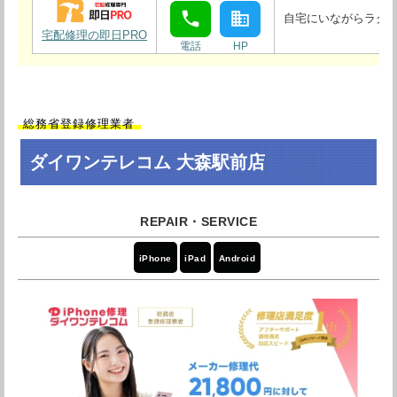
自宅にいながらラクラ
宅配修理の即日PRO
総務省登録修理業者
ダイワンテレコム 大森駅前店
iPhone
iPad
Android