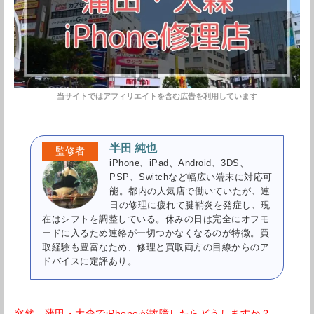
半田 純也
iPhone、iPad、Android、3DS、
PSP、Switchなど幅広い端末に対応可
能。都内の人気店で働いていたが、連
日の修理に疲れて腱鞘炎を発症し、現
在はシフトを調整している。休みの日は完全にオフモ
ードに入るため連絡が一切つかなくなるのが特徴。買
取経験も豊富なため、修理と買取両方の目線からのア
ドバイスに定評あり。
突然、蒲田・大森でiPhoneが故障したらどうしますか？