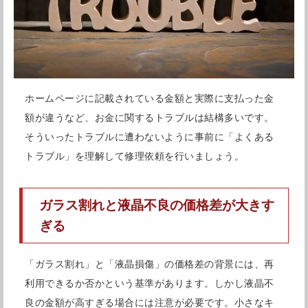
わったので良かったです。
引用元：
Googleレビュー
ホームページに記載されている金額と実際に支払った金
額が違うなど、お金に関するトラブルは結構多いです。
COCO東急プラザ蒲田の紹介
そういったトラブルに遭わないように事前に「よくある
トラブル」を理解して修理依頼を行いましょう。
COCO東急プラザ蒲田は、JR蒲田駅から徒歩2分と非常に
行きやすい場所にあるiPhone修理店です。iPhone修理の
ガラス割れと液晶不良の価格差が大きす
COCOグループは修理実績が非常に多く、これまでに
ぎる
250,000台以上の修理を行ってきました。その経験に裏づ
「ガラス割れ」と「液晶損傷」の価格差の背景には、再
けされる修理技術の高さは確かなもので、安心して修理を
利用できるか否かという基準があります。しかし液晶不
依頼することができます。また他店で修理不可と言われて
良の金額が高すぎる場合には注意が必要です。小さなキ