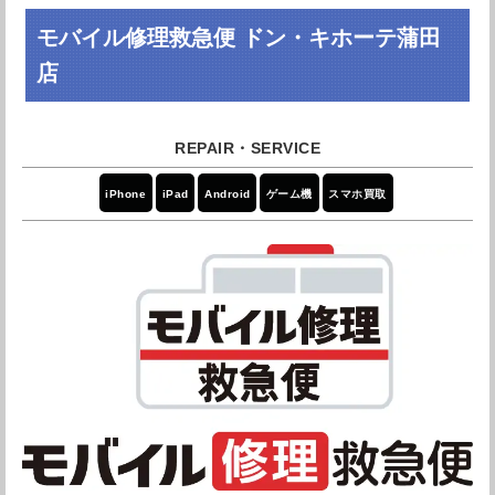
丁寧で満足です。フレームの開きがあったようでプラス
ダイワンテレコム大森駅前店の店舗情報
料金などもかかりましたが、お値段が少し高いので★１
モバイル修理救急便 ドン・キホーテ蒲田
つ減らしましたがとても良い対応でした。ありがとうご
店
ざいました。
住所
〒143-0023 東京都大田区山王2-2-15
引用元：
Googleレビュー
京浜東北線 大森駅西口より徒歩１
アクセス
分
iPhone
iPad
Android
ゲーム機
スマホ買取
リンゴループになってしまったiPhone Xを一か八かで託
電話番号
03-6303-7746
しました。本当に丁寧に診てくださって、データも無事
に戻ってきました！こんな素晴らしいお店もっと早く知
営業時間
10:00～20:00
ってたら前の個体も買い替えせずに済んだのに（笑）こ
れからはデータはバックアップを取るようにします！。
定休日
年中無休
本当にありがとうございました
店舗詳細を確認する
引用元：
Googleレビュー
Googleマップで見る