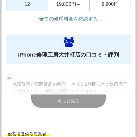
す。さらに修理後の保証期間は3カ月間となっており、修
12
19,800円～
9,900円
理後のエラーによる再修理は無償とのこと。ただし故障内
全ての修理料金を確認する
容によっては保証の対象外となる場合もあるので詳しくは
スタッフの方にお尋ねください。
さらに最近ではニンテンドースイッチやDSの修理も開始
したとのこと。お子様が扱うことが多いゲーム機は壊れる
iPhone修理工房大井町店の口コミ・評判
ことも多いので、駅のそばに修理店があるのはとても助か
りますね。
そのほか、強化ガラスフィルム貼り付けのキャンペーンや
水没修理と画面液晶の修理。 およそ2時間ほどで対応完了
となりました。 親切に対応いただきました。
学割、早割などお得なキャンペーンも随時開催中です。ス
もっと見る
引用元：
Googleレビュー
タッフの方に確認してみてはいかがでしょうか。
事前にメール、電話等で問い合わせをし、iPhoneSEの電
池交換をしてもらいました。1時間でできました。対応も
総務省登録修理業者