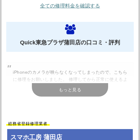
モバイル修理救急便は修理価格がリーズナブルなことで有
全ての修理料金を確認する
名な修理店です。全店が直営店の為、修理部品の大量輸入
によるコストカットをすることで、品質を落とすことなく
非常に安い修理価格を実現しています。修理技術や品質に
Quick東急プラザ蒲田店の口コミ・評判
関しても「総務省登録修理業者」を取得しているため安心
してご利用頂けます。修理後に万が一、初期不良が発生し
た場合でも全店共通の保証で対応してくれますので心強い
iPhoneのカメラが映らなくなってしまったので、こちら
ですね。またHPに掲載されている修理料金は全て作業費
に修理をお願いしました。 修理してから正常に使えるよ
を含んだ価格です。修理店に時々みられる「追加費用」な
うになって助かりました。子供のiPhoneの修理もこちら
もっと見る
どは発生しないので安心ですね。リーズナブルでサービス
でお願いしようと思いました。 ありがとうございまし
た。
も充実したオススメの修理店です。
引用元：
Googleレビュー
その他修理時間も大変短いため、通勤、通学で蒲田駅を利
総務省登録修理業者
用される際に修理によることもできそうですね。iPhone
の不具合や修理が必要かどうかなど、ちょっとしたことも
商店街を歩いていた時にお店をみつけて割れていた
スマホ工房 蒲田店