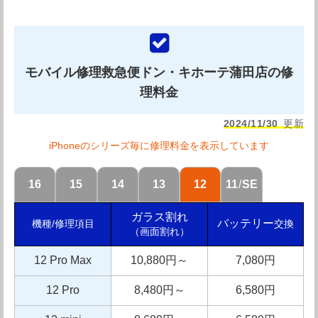
iPhone修理工房大井町店の紹介
iPhone修理工房大井町店は全国で150店以上展開を行って
モバイル修理救急便ドン・キホーテ蒲田店の修
理料金
いる最大規模のiPhone修理店の大井町店です。大井町駅
より徒歩30秒の場所に店舗を構えており、駅から距離が近
2024/11/30
更新
いので通勤や通学で電車を利用する前のちょっとした時間
iPhoneのシリーズ毎に修理料金を表示しています
で修理によることができ、大変便利ですね。
16
15
14
13
12
11
/
SE
iPhone修理工房大井町店の特徴は「総務省登録修理業
者」である点と「Android修理が可能」という点です。総
ガラス割れ
バッテリー
交換
機種/修理項目
（画面割れ）
務省登録修理業者は「技術」「部品」「個人情報の取り扱
い」において厳しい基準をクリアした修理店として認めら
12 Pro Max
10,880円～
7,080円
れている店舗になります。利用するお客様にとっては信頼
12 Pro
8,480円～
6,580円
度が大変高いものです。 またAndroid修理はまだまだ蒲