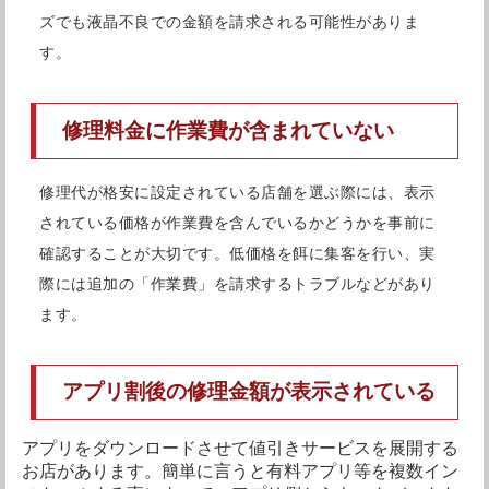
しまったような故障にも対応してくれますのでとても頼り
ズでも液晶不良での金額を請求される可能性がありま
になるお店です。
す。
さらに修理後には90日間の保証を設けてくれていて、修理
後に修理箇所に何かしらの不具合が出てしまった場合には
修理料金に作業費が含まれていない
きちんと対応してくれます。ただし故障内容によっては保
証の対象外となる場合もあるので詳しくはスタッフの方に
修理代が格安に設定されている店舗を選ぶ際には、表示
お尋ねください。
されている価格が作業費を含んでいるかどうかを事前に
確認することが大切です。低価格を餌に集客を行い、実
年中無休で、営業時間も21:00までと夜遅くまでやってい
際には追加の「作業費」を請求するトラブルなどがあり
ますのでお仕事で忙しい方でも利用しやすいお店です。
ます。
アプリ割後の修理金額が表示されている
COCO東急プラザ蒲田の店舗情報
アプリをダウンロードさせて値引きサービスを展開する
お店があります。簡単に言うと有料アプリ等を複数イン