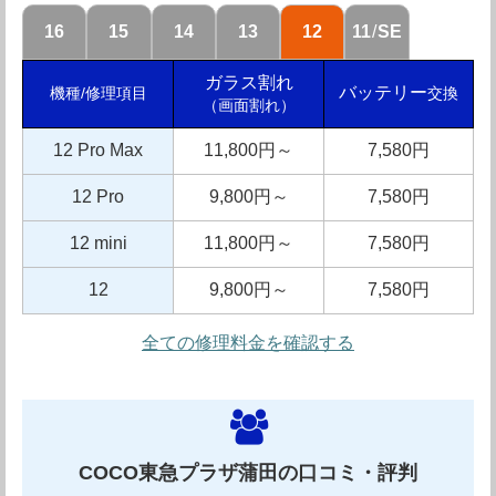
パーツの交換修理を請け負っています。修理にかかる時間
16
15
14
13
12
11
/
SE
は最短で10分～30分程度と非常にスピーディです。急い
ガラス割れ
でる時に修理を頼みたい場合にも最適な修理店といえま
バッテリー
交換
機種/修理項目
（画面割れ）
す。さらに出張修理のサービスもあります。修理代金はか
12 Pro Max
11,800円～
7,580円
かりますが、近くに店舗がない方、外出が不自由な場合や
人込みを避けたい方には嬉しいサービスですね。
12 Pro
9,800円～
7,580円
電話で見積もってもらうことができるので、まず電話で気
12 mini
11,800円～
7,580円
軽に問い合わせてみてはいかがでしょうか。
12
9,800円～
7,580円
全ての修理料金を確認する
スマホ工房蒲田店の店舗情報
COCO東急プラザ蒲田の口コミ・評判