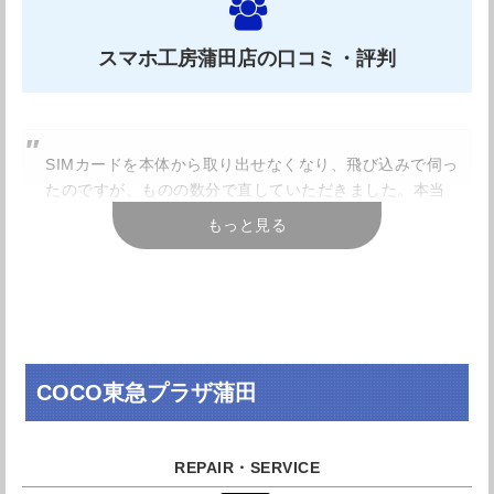
もともと設定されている金額もリーズナブルですが、様々
なお得な割引き制度を取り入れているのがこちらのお店の
スマホ工房蒲田店の口コミ・評判
魅力です。蒲田駅周辺でお困りの方はまずは相談してみて
はいかがでしょうか。
SIMカードを本体から取り出せなくなり、飛び込みで伺っ
たのですが、ものの数分で直していただきました。本当
に助かりました。
もっと見る
Quick東急プラザ蒲田店の店舗情報
引用元：
Googleレビュー
初めて落として、画面割れちゃいましたがすぐに直して
住所
東京都大田区西蒲田7-69-1 6F
くれました！
COCO東急プラザ蒲田
アクセス
蒲田駅西口より徒歩2分
引用元：
Googleレビュー
電話番号
0120-54-2963
友達と遊んでる時に落としてしまいましたが、駅近のス
営業時間
10:00～20:00