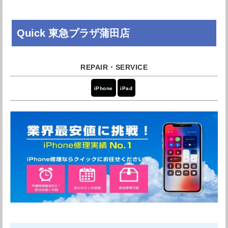
住所
東京都品川区大井1丁目-2-16
大森駅地下一階の某店で直したものがその後すぐに壊れ
Quick 東急プラザ蒲田店
たので来店しました。大森の店では修理後に焼き付きが
アクセス
大井町駅より徒歩30秒
あり、対応も非常に悪かったので星1をつけたのですが、
「レビュー消すなら全額返金します」との横柄な対応。
電話番号
03-6303-8630
ちなみにその1日後に画面は何も映らなくなりました。こ
ちらでは迅速に対応していただけました。価格もこちら
営業時間
10:30～19:30
iPhone
iPad
の方が安く、対応も大森の店と比べて天と地の差でし
た。フィルムまで貼っていただきありがとうございまし
定休日
なし
た！
店舗詳細を確認する
引用元：
Googleレビュー
Googleマップで見る
朝落とし画面割れしましたが、迅速に対応いただき助か
りました。ありがとうございました。
引用元：
Googleレビュー