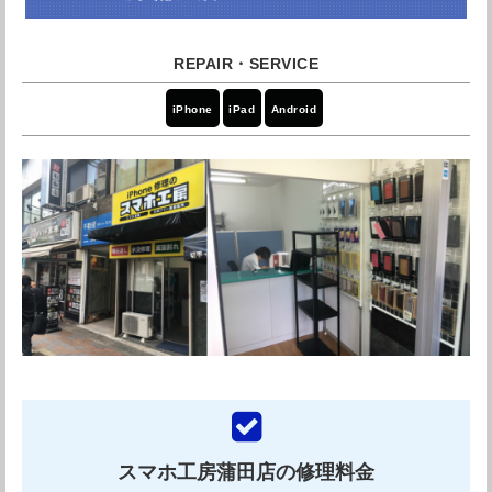
iPhoneの画面を直してもらいました。すぐに修理しても
是非一度相談してみてはいかがでしょうか。
らえたので助かりました。ありがとうございました。
引用元：
Googleレビュー
iPhone
iPad
Android
モバイル修理救急便ドン・キホーテ蒲田店の店
iPhone7バリバリでした。 修理屋さん探してここ見つけ
ました。 無事に完了しました！ ありがとうございます。
舗情報
修理屋さんいいとこ探すの大変かもしれないですし、修
理技術 見分けるのは無理ですね。 ここは、修理技術高く
て良かったです！
東京都大田区西蒲田7-3-3 ドン・キホ
住所
ーテ蒲田店 3F
引用元：
Googleレビュー
アクセス
JR蒲田駅西口 徒歩1分
電話番号
0120-979-722
平日：11:00～21:00/土日祝：10:00～
Quick東急プラザ蒲田店の紹介
営業時間
21:00
スマホ工房蒲田店の修理料金