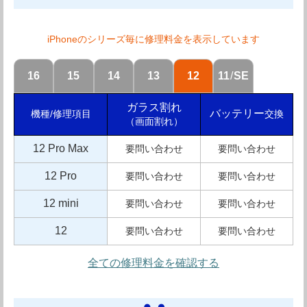
定休日
ドン・キホーテ蒲田に準ずる
iPhone修理のQuick東急プラザ蒲田店は、蒲田駅直結の東
店舗詳細を確認する
iPhoneのシリーズ毎に修理料金を表示しています
急プラザ内と非常にアクセスの良い場所にあるiPhone修
理店です。
Googleマップで見る
16
15
14
13
12
11
/
SE
iPhone修理クイックは全国に展開しているスマホ修理チ
ガラス割れ
ェーン業界の中でも老舗ブランドになります。老舗修理ブ
バッテリー
交換
機種/修理項目
（画面割れ）
ランドならではの情報の蓄積と独自ノウハウにより、高品
12 Pro Max
要問い合わせ
要問い合わせ
質な修理サービスを提供しています。 修理は、混雑状況
12 Pro
要問い合わせ
要問い合わせ
にもよりますが最短で10分と非常にスピーディーにしてく
12 mini
れますので急なトラブル時にも安心です。また、修理後に
要問い合わせ
要問い合わせ
修理した箇所に不具合が出てしまった場合にも、3ヶ月間
12
要問い合わせ
要問い合わせ
は保証が効いていますので安心して依頼することが出来ま
全ての修理料金を確認する
す。ただし故障内容によっては保証の対象外となる場合も
あるので詳しくはスタッフの方にお尋ねください。