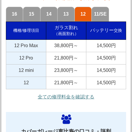
もしも他店の方が安い価格で修理をしていた場合には差額
16
15
14
13
12
11/SE
を返金するという徹底っぷりです。また修理に用いるパー
ツの品質にも自信を持っており、一度に大量に仕入れるこ
ガラス割れ
バッテリー
交換
機種/修理項目
（画面割れ）
とにより品質は落とさずに他店よりも低価格での修理を実
現しています。豊富な実績に裏打ちされた確かな修理技術
12 Pro Max
38,800円～
14,500円
を持っており、総務省登録修理業者にも認定されていま
12 Pro
21,800円～
14,500円
す。
12 mini
23,800円～
14,500円
12
21,800円～
14,500円
全ての修理料金を確認する
モバイル修理救急便 目黒駅前店の店舗情報
住所
東京都品川区上大崎3-3-6 永峰ビル1F
カバーガレージ恵比寿の口コミ・評判