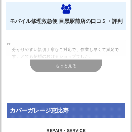
間に退屈しないのは良いですね。駅チカ、待ち時間に退屈
しない、修理のみならず買取もしてくれる。営業時間も
モバイル修理救急便 目黒駅前店の口コミ・評判
21:00迄と遅くまで営業しておりますのでお仕事帰りにも
立ち寄りやすくあらゆる場面でおすすめの修理店です。
分かりやすい親切丁寧なご対応で、作業も早くて満足で
す。とても信頼のおけるショップでした。
もっと見る
成田也 中目黒店の店舗情報
引用元：
Googleレビュー
迅速に対応して頂きとても助かりました！
東京都目黒区上目黒1-20-10 グッド
住所
ウィングビル4階
引用元：
Googleレビュー
カバーガレージ恵比寿
東急東横線 東京メトロ日比谷線
アクセス
「中目黒」駅より徒歩1分
大変親切に対応していただき、また素早く綺麗に直して
いただき助かりました。ありがとうございました。
電話番号
0120-742-444