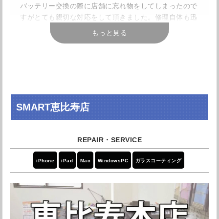
バッテリー交換の際に店舗に忘れ物をしてしまったので
すがとても親切な対応をして頂きました。修理自体も迅
速にやって頂きとても助かりました
もっと見る
東京都渋谷区東3-25-7 レスポアール
住所
ビル
引用元：
Googleレビュー
アクセス
恵比寿駅より徒歩2分
安くて迅速な対応で、ありがたいです。I phonに何かあ
電話番号
03-6459-3001
ったら、またここに行きます。オススメです。
SMART恵比寿店
営業時間
11:00～20:00
引用元：
Googleレビュー
定休日
木曜日
色々なご質問にも丁寧に答えて頂き、直ぐに修理もして
店舗詳細を確認する
もらえました。非常に満足しています。
iPhone
iPad
Mac
WindowsPC
ガラスコーティング
Googleマップで見る
引用元：
Googleレビュー