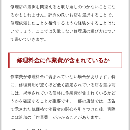
修理店の選択を間違えると取り返しのつかないことにな
SMART恵比寿店の紹介
るかもしれません。評判の良いお店を選択することで、
修理依頼したことを後悔するような経験をすることはな
いでしょう。ここでは失敗しない修理店の選び方につい
SMART恵比寿店は恵比寿駅より徒歩5分の場所に位置する
て書いていきます。
修理店です。恵比寿駅はオシャレかつおいしいお店が沢山
あるので、待ち時間に探してみるのもいいかもしれません
修理料金に作業費が含まれているか
ね。
SMART恵比寿店はiPhonenの修理だけでなく、andoroid
作業費が修理料金に含まれていない場合があります。特
の修理、バッテリー交換やMacBookのバッテリー交換も
に、修理費用が驚くほど低く設定されている店を選ぶ前
承っている老舗の修理店です。appleを愛用していて、
には、掲示されている価格に作業費が含まれているかど
iPhoneとマックをお使いの方や、スマホ好きでアンドロ
うかを確認することが重要です。一部の店舗では、広告
で示された低価格で消費者の関心を引きつけた後、実際
イドも使っているという方にはぴったりの修理店ではない
には追加の「作業費」がかかることがあります。
でしょうか。こちらのSMART恵比寿店は2010年12月にオ
ープンという事で昔から非常に根強い人気と信頼がありま