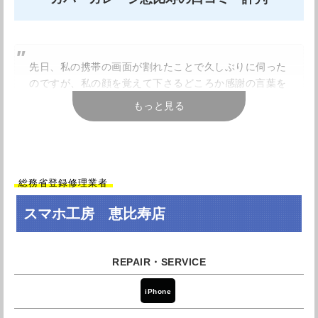
アクセス
JR目黒駅徒歩1分
電話番号
03-6455-7441
先日、私の携帯の画面が割れたことで久しぶりに伺った
平日：10:00~20:00 土日祝前日：
のですが、私の顔を覚えて下さるどころか感謝の言葉を
営業時間
10:00~21:00 (平日14:00~15:00は休憩
頂きました。こちらこそ光栄です。 また依頼した画面の
時間となります。)
もっと見る
交換作業に関しても、とても丁寧で且つ迅速でした。 相
定休日
不定休
変わらずプロフェッショナルだなーと感銘を覚えまし
た。
店舗詳細を確認する
引用元：
Googleレビュー
総務省登録修理業者
Googleマップで見る
スマホ工房 恵比寿店
リピートです。 今回はプールで水没させて画面が真っ暗
になってしまってダメかと思ったのですが、見事に復活
して頂きました
引用元：
Googleレビュー
iPhone