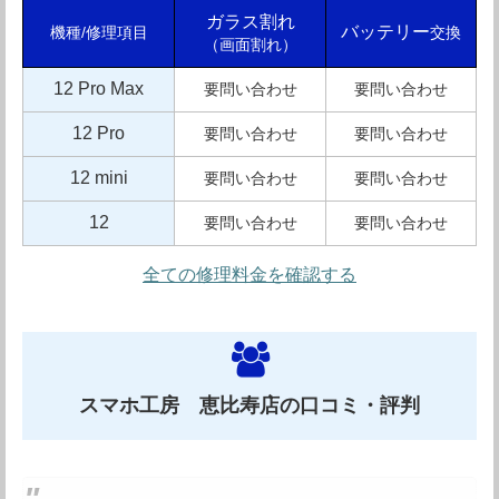
種スピード修理にiPadやAndroid修理、基板修理、データ
ガラス割れ
バッテリー
交換
機種/修理項目
（画面割れ）
復旧や、最短3日で手元に戻る郵送修理にも対応していま
12 Pro Max
要問い合わせ
要問い合わせ
す。なんと郵送修理の送料もカバーガレージが負担してく
れるのも嬉しいですよね。
12 Pro
要問い合わせ
要問い合わせ
また、格安SIMやモバイル保険も取り扱っています。修理
12 mini
要問い合わせ
要問い合わせ
の待ち時間にはお隣のカフェでゆっくりできるのもおすす
12
要問い合わせ
要問い合わせ
めのポイントです。店内にはスマホケースやフィルムなど
全ての修理料金を確認する
も豊富に取り揃えており、アクセサリー購入に立ち寄る事
も多そうです。お洒落な街、恵比寿を体感することが出来
る、おすすめの修理店です。
スマホ工房 恵比寿店の口コミ・評判
カバーガレージ恵比寿の店舗情報