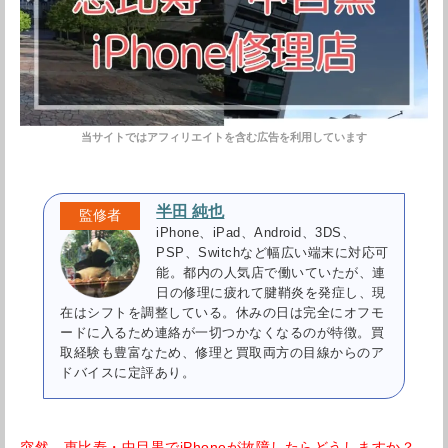
半田 純也
iPhone、iPad、Android、3DS、
PSP、Switchなど幅広い端末に対応可
能。都内の人気店で働いていたが、連
日の修理に疲れて腱鞘炎を発症し、現
在はシフトを調整している。休みの日は完全にオフモ
ードに入るため連絡が一切つかなくなるのが特徴。買
取経験も豊富なため、修理と買取両方の目線からのア
ドバイスに定評あり。
突然、恵比寿・中目黒でiPhoneが故障したらどうしますか？