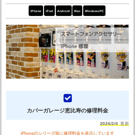
引用元：
Googleレビュー
平日 11:00〜20:30 土日祝 11：00
iPhone
iPad
Android
Mac
WindowsPC
営業時間
～18：30
定休日
年中無休
店舗詳細を確認する
モバイル修理救急便 目黒駅前店の紹介
Googleマップで見る
モバイル修理救急便目黒駅前店はJR目黒駅1分とアクセス
抜群で平日、休日問わずご利用しやすいお店です。また駅
前にあるため修理の待ち時間には、カフェで一息着いた
り、ショッピングでリフレッシュしたり、その時の気分に
カバーガレージ恵比寿の修理料金
合わせて過ごすことができますね。
モバイル修理救急便目黒駅前店は毎日価格調査を行うこと
2024/2/4
更新
により、常に目黒エリア最安値での修理を行うお店です。
iPhoneのシリーズ毎に修理料金を表示しています