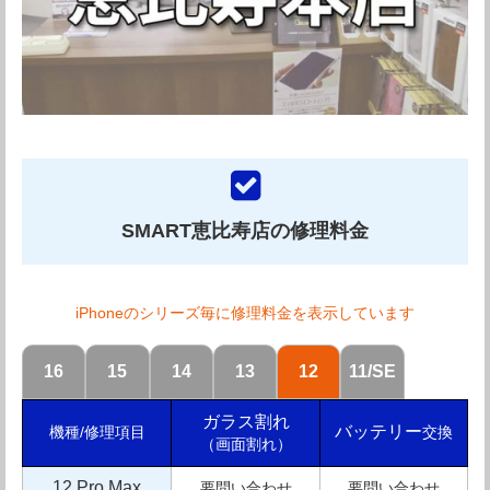
スマホ工房 恵比寿店の紹介
スマホ工房恵比寿店は、修理業界でもかなりの老舗になり
ます。恵比寿駅から徒歩1分の好立地。年中無休で修理対
応してくれます。iPhone3GSの頃より修理を行っていま
SMART恵比寿店の修理料金
すので、豊富な知識と経験に基づいた修理を提供してくれ
ます。
iPhoneのシリーズ毎に修理料金を表示しています
iPhone各機種のガラス割れやバッテリー交換、水没修理
などその他の修理にも幅広く対応してくれるのはもちろん
16
15
14
13
12
11/SE
の事、iPodやiPad修理にも対応してくれます。お忙しい方
ガラス割れ
にも便利な宅配修理、代替機の貸し出しも行っていますの
バッテリー
交換
機種/修理項目
（画面割れ）
で、スマホを手放せない方にも非常に助かると思います。
12 Pro Max
要問い合わせ
要問い合わせ