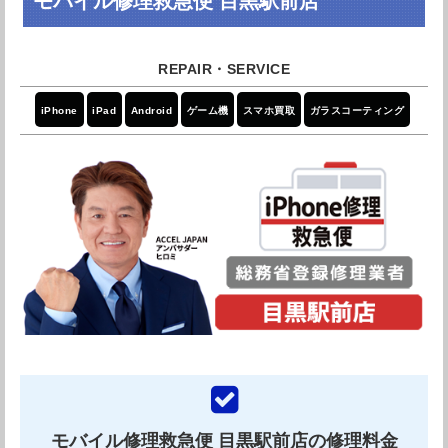
モバイル修理救急便 目黒駅前店
品の販売も始める予定とのことなので、いずれそちらで
もお世話になりたいです！
引用元：
Googleレビュー
iPhone
iPad
Android
ゲーム機
スマホ買取
ガラスコーティング
親切な対応をしていただき、その他も詳しく教えてもら
ったりとありがとうございました。 また次回も利用させ
てもらいたいです。
引用元：
Googleレビュー
成田也 中目黒店の紹介
モバイル修理救急便 目黒駅前店の修理料金
中目黒駅から徒歩1分。日本国内にiPhone修理専門工場を