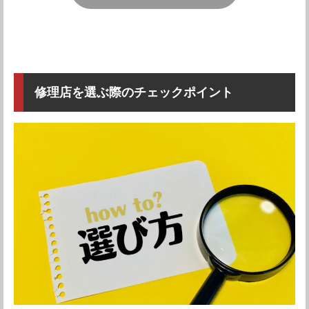
電話番号
03-6681-5288
ってきました）。素晴らしい。
営業時間
11:00-20:00
引用元：
Googleレビュー
定休日
年中無休
なにより速やかな対応です。バッテリー膨張のための交
店舗詳細を確認する
修理店を選ぶ際のチェックポイント
換でした。自分で交換も考えましたがお任せしました。
速やかに返送しバッテリーの減り方も問題ありません。
Googleマップで見る
ありがとうございました。
引用元：
Googleレビュー
迅速かつ親身になってご対応していただき、本当にあり
がたいです！
引用元：
Googleレビュー