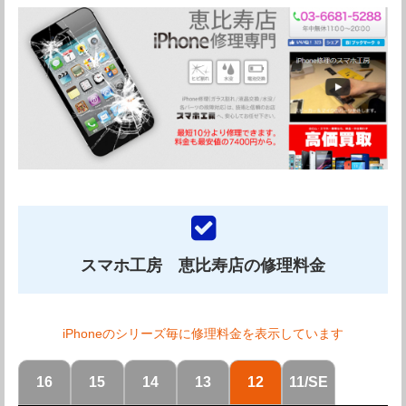
画面割れで再訪でしたが、丁寧に作業していただいて、
サービスもしていただきました。 修理に限らず通信会社
についてなども詳しく教えていただきましたので、また
あれば（割れて欲しくはないですが）お願いしたいと思
います。
引用元：
Googleレビュー
カバーガレージ恵比寿の紹介
スマホ工房 恵比寿店の修理料金
恵比寿駅より徒歩2分。駒沢通り恵比寿一丁目交差点の路
iPhoneのシリーズ毎に修理料金を表示しています
面に有るカバーガレージ恵比寿店は、とてもお洒落な店舗
16
15
14
13
12
11/SE
で立ち寄りやすいのではないかと思います。iPhoneの各