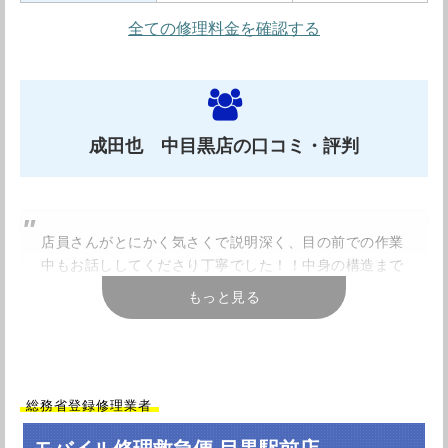
全ての修理料金を確認する
成田也 中目黒店の口コミ・評判
店員さんがとにかく気さくで説明深く、目の前での作業
中もお話ししてくださり丁寧でした！！中身の構造まで
見せてくださったりと。。また利用します！！1番おすす
もっと見る
めです！
引用元：
Googleレビュー
総務省登録修理業者
修理も早く、修理以外にも役立つ情報をたくさん教えて
くれました！ また何かあったら絶対ここに来ます！ 中古