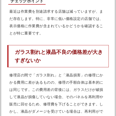
チェックポイント
すのでお困りの際には一度ご来店してみてはいかがでしょ
最近は作業費を別途請求する店舗は減っていますが、ま
うか。
だ存在します。特に、非常に低い価格設定の店舗では、
表示価格に作業費が含まれているかどうかを確認するこ
とが特に重要です。
SMART恵比寿店の店舗情報
ガラス割れと液晶不良の価格差が大き
すぎないか
東京都渋谷区東3-15-11 渋谷東ビル2
住所
修理店の間で「ガラス割れ」と「液晶損害」の修理にか
階
かる費用に差があるものの、修理の手順自体は基本的に
アクセス
恵比寿駅徒歩5分
は同じです。この費用差の背後には、ガラスだけが破損
して液晶が損傷していない場合、そのパネルを再利用や
電話番号
03-6427-9896
販売に回せるため、修理費を下げることができます。し
営業時間
11:00-20:00
かし、液晶がダメージを受けている場合は、再利用がで