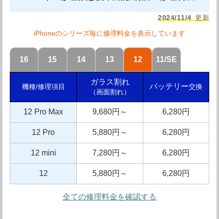
完備。品質に絶対の自信を持っている成田也 中目黒
2024/11/4
更新
店。 iPhone5以降の各種iPhone修理に加え、iPad・
iPhoneのシリーズ毎に修理料金を表示しています
Xperia・Galaxy等のスマホ・タブレット端末の修理を全
16
15
14
13
12
11/SE
般的に受け付けてくれます。
携帯買取も行っているので、修理をするか、買い替えるべ
ガラス割れ
バッテリー
交換
機種/修理項目
（画面割れ）
きかの相談や、不要になった携帯電話の買取もおこなって
12 Pro Max
9,680円～
6,280円
います。保証期間も永年保証なので申し分が無く、修理時
には安心の対面修理も行ってくれるので、とても安心が出
12 Pro
5,880円～
6,280円
来ると思います。
12 mini
7,280円～
6,280円
修理光景に興味が無いお客様には、待ち時間にお隣のお洒
12
5,880円～
6,280円
落なLa Provence cafeにて200円オフのドリンクサービス
も実施しています。修理光景を眺めて待つのも良し、
全ての修理料金を確認する
iPhoneを預けてカフェでのんびりするのも良し、修理時