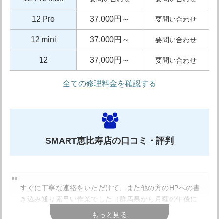
修理以外にも、携帯買取、スマホケースの販売やフィルム
12 Pro
37,000円～
販売、フィルムの貼り付けサービスも行っていますので、
要問い合わせ
様々なシーンで頼りになる修理店です。経験と実績に安心
12 mini
37,000円～
要問い合わせ
を求めるので有れば、間違いなく一押しのお店になりま
12
37,000円～
要問い合わせ
す。
全ての修理料金を確認する
スマホ工房 恵比寿店の店舗情報
SMART恵比寿店の口コミ・評判
東京都渋谷区恵比寿1-8-14 大黒ビル
住所
1F エビスストア32号室
すぐに丁寧な連絡をいただけて、また他の方のHPへの書
き込み通り素早い作業でした（群馬県から月曜の午後に
アクセス
恵比寿駅より徒歩1分
発送して、水曜日の午後にはバッテリーが交換されて戻
もっと見る