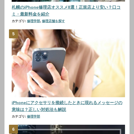
札幌のiPhone修理店オススメ8選！正規店より安い？口コ
ミ・最新料金を紹介
カテゴリ:
修理学部
,
修理店舗を探す
iPhoneにアクセサリを接続したときに現れるメッセージの
意味は？正しい対処法も解説
カテゴリ:
修理学部