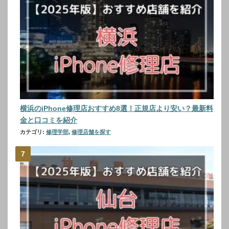
横浜のiPhone修理店おすすめ8選！正規店より安い？最新料
金と口コミを紹介
カテゴリ:
修理学部
,
修理店舗を探す