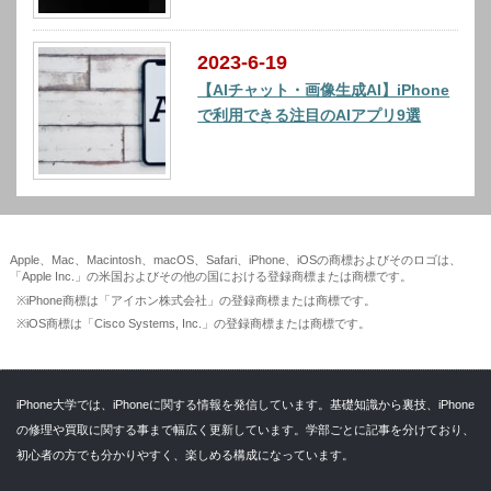
2023-6-19
【AIチャット・画像生成AI】iPhone
で利用できる注目のAIアプリ9選
Apple、Mac、Macintosh、macOS、Safari、iPhone、iOSの商標およびそのロゴは、
「Apple Inc.」の米国およびその他の国における登録商標または商標です。
※iPhone商標は「アイホン株式会社」の登録商標または商標です。
※iOS商標は「Cisco Systems, Inc.」の登録商標または商標です。
iPhone大学では、iPhoneに関する情報を発信しています。基礎知識から裏技、iPhone
の修理や買取に関する事まで幅広く更新しています。学部ごとに記事を分けており、
初心者の方でも分かりやすく、楽しめる構成になっています。