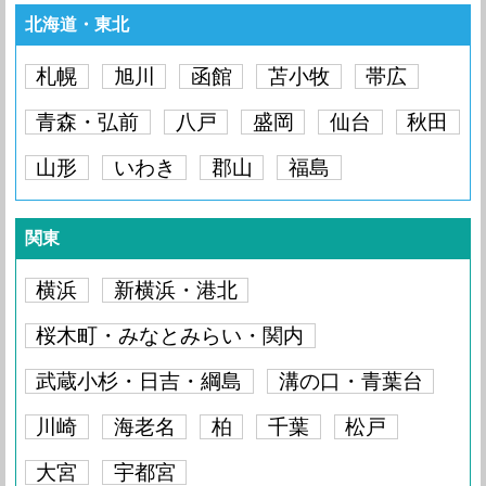
北海道・東北
iPhone4S
要問い合わせ
iPhone4
要問い合わせ
札幌
旭川
函館
苫小牧
帯広
iPhone4
要問い合わせ
青森・弘前
八戸
盛岡
仙台
秋田
山形
いわき
郡山
福島
関東
横浜
新横浜・港北
桜木町・みなとみらい・関内
武蔵小杉・日吉・綱島
溝の口・青葉台
川崎
海老名
柏
千葉
松戸
大宮
宇都宮