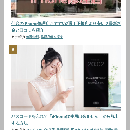
仙台のiPhone修理店おすすめ7選！正規店より安い？最新料
金と口コミを紹介
カテゴリ:
修理学部
,
修理店舗を探す
パスコードを忘れて「iPhoneは使用出来ません」から脱出
する方法
カテゴリ:
バックアップと復元
,
修理学部
,
困ったときの解決方法
,
基礎知識