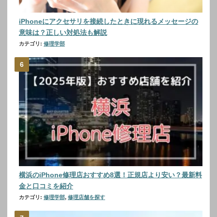
iPhoneにアクセサリを接続したときに現れるメッセージの
意味は？正しい対処法も解説
カテゴリ:
修理学部
横浜のiPhone修理店おすすめ8選！正規店より安い？最新料
金と口コミを紹介
カテゴリ:
修理学部
,
修理店舗を探す