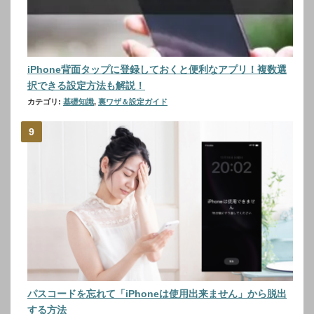
iPhone背面タップに登録しておくと便利なアプリ！複数選
択できる設定方法も解説！
カテゴリ:
基礎知識
,
裏ワザ＆設定ガイド
パスコードを忘れて「iPhoneは使用出来ません」から脱出
する方法