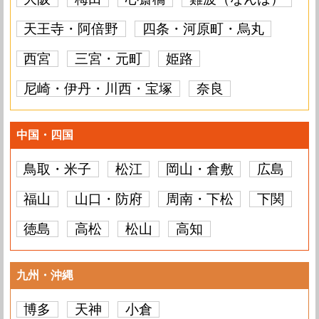
天王寺・阿倍野
四条・河原町・烏丸
西宮
三宮・元町
姫路
尼崎・伊丹・川西・宝塚
奈良
中国・四国
鳥取・米子
松江
岡山・倉敷
広島
福山
山口・防府
周南・下松
下関
徳島
高松
松山
高知
九州・沖縄
博多
天神
小倉