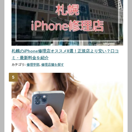
札幌のiPhone修理店オススメ8選！正規店より安い？口コ
ミ・最新料金を紹介
カテゴリ:
修理学部
,
修理店舗を探す