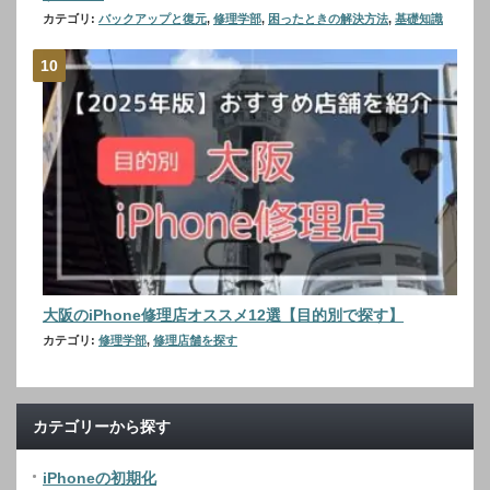
カテゴリ:
バックアップと復元
,
修理学部
,
困ったときの解決方法
,
基礎知識
大阪のiPhone修理店オススメ12選【目的別で探す】
カテゴリ:
修理学部
,
修理店舗を探す
カテゴリーから探す
iPhoneの初期化