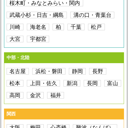
桜木町・みなとみらい・関内
武蔵小杉・日吉・綱島
溝の口・青葉台
川崎
海老名
柏
千葉
松戸
大宮
宇都宮
中部・北陸
名古屋
浜松・磐田
静岡
長野
松本
上田・佐久
新潟
長岡
富山
高岡
金沢
福井
関西
大阪
梅田
心斎橋
難波（なんば）