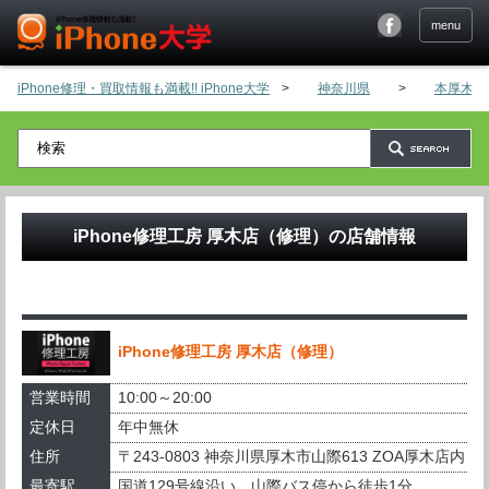
menu
iPhone修理・買取情報も満載!! iPhone大学
>
神奈川県
>
本厚木・
iPhone修理工房 厚木店（修理）
の店舗情報
iPhone修理工房 厚木店（修理）
営業時間
10:00～20:00
定休日
年中無休
住所
〒243-0803 神奈川県厚木市山際613 ZOA厚木店内
最寄駅
国道129号線沿い、山際バス停から徒歩1分