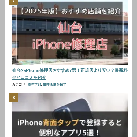
仙台のiPhone修理店おすすめ7選！正規店より安い？最新料
金と口コミを紹介
カテゴリ:
修理学部
,
修理店舗を探す