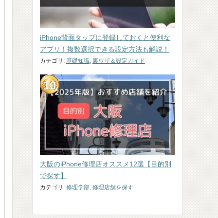
iPhone背面タップに登録しておくと便利な
アプリ！複数選択できる設定方法も解説！
カテゴリ:
基礎知識
,
裏ワザ＆設定ガイド
大阪のiPhone修理店オススメ12選【目的別
で探す】
カテゴリ:
修理学部
,
修理店舗を探す