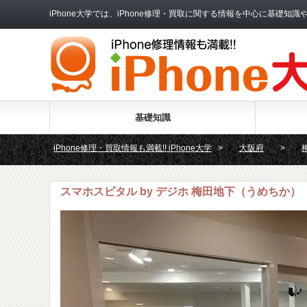
iPhone大学では、iPhone修理・買取に関する情報を中心に基
基礎知識
iPhone修理・買取情報も満載!! iPhone大学
>
大阪府
>
スマホスピタル by デジホ 梅田地下（うめちか）