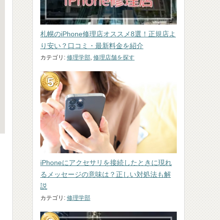
札幌のiPhone修理店オススメ8選！正規店よ
り安い？口コミ・最新料金を紹介
カテゴリ:
修理学部
,
修理店舗を探す
iPhoneにアクセサリを接続したときに現れ
るメッセージの意味は？正しい対処法も解
説
カテゴリ:
修理学部