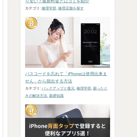
り安い？最新料金と口コミを紹介
カテゴリ:
修理学部
,
修理店舗を探す
パスコードを忘れて「iPhoneは使用出来ま
せん」から脱出する方法
カテゴリ:
バックアップと復元
,
修理学部
,
困ったと
きの解決方法
,
基礎知識