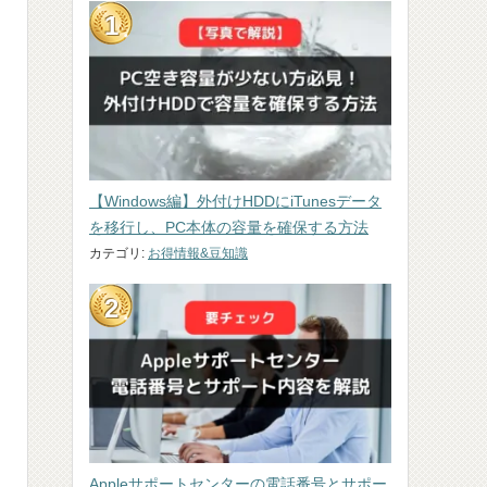
【Windows編】外付けHDDにiTunesデータ
を移行し、PC本体の容量を確保する方法
カテゴリ:
お得情報&豆知識
Appleサポートセンターの電話番号とサポー