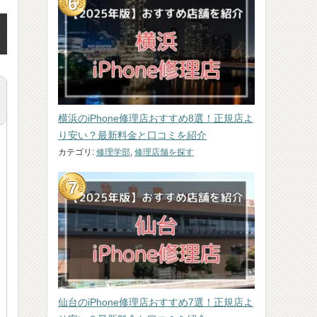
横浜のiPhone修理店おすすめ8選！正規店よ
り安い？最新料金と口コミを紹介
カテゴリ:
修理学部
,
修理店舗を探す
仙台のiPhone修理店おすすめ7選！正規店よ