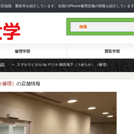
礎知識や豆知識、裏技等を紹介しています。全国のiPhone修理店舗の情報も紹介して
修理学部
買取学部
梅田
>
スマホスピタル by デジホ 梅田地下（うめちか）（修理）
（修理）
の店舗情報