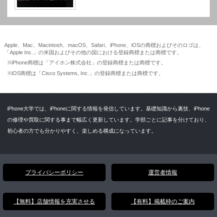
Apple、Mac、Macintosh、macOS、Safari、iPhone、iOSの商標およびそのロゴは、
「Apple Inc.」の米国およびその他の国における登録商標または商標です。
※iPhone商標は「アイホン株式会社」の登録商標または商標です。
※iOS商標は「Cisco Systems, Inc.」の登録商標または商標です。
iPhone大学では、iPhoneに関する情報を発信しています。基礎知識から裏技、iPhone
の修理や買取に関する事まで幅広く更新しています。学部ごとに記事を分けており、
初心者の方でも分かりやすく、楽しめる構成になっています。
プライバシーポリシー
運営者情報
【無料】店舗情報を充実させる
【有料】掲載枠のご案内