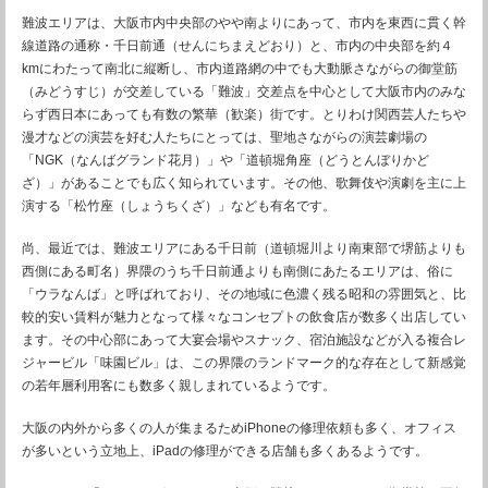
難波エリアは、大阪市内中央部のやや南よりにあって、市内を東西に貫く幹
線道路の通称・千日前通（せんにちまえどおり）と、市内の中央部を約４
kmにわたって南北に縦断し、市内道路網の中でも大動脈さながらの御堂筋
（みどうすじ）が交差している「難波」交差点を中心として大阪市内のみな
らず西日本にあっても有数の繁華（歓楽）街です。とりわけ関西芸人たちや
漫才などの演芸を好む人たちにとっては、聖地さながらの演芸劇場の
「NGK（なんばグランド花月）」や「道頓堀角座（どうとんぼりかど
ざ）」があることでも広く知られています。その他、歌舞伎や演劇を主に上
演する「松竹座（しょうちくざ）」なども有名です。
尚、最近では、難波エリアにある千日前（道頓堀川より南東部で堺筋よりも
西側にある町名）界隈のうち千日前通よりも南側にあたるエリアは、俗に
「ウラなんば」と呼ばれており、その地域に色濃く残る昭和の雰囲気と、比
較的安い賃料が魅力となって様々なコンセプトの飲食店が数多く出店してい
ます。その中心部にあって大宴会場やスナック、宿泊施設などが入る複合レ
ジャービル「味園ビル」は、この界隈のランドマーク的な存在として新感覚
の若年層利用客にも数多く親しまれているようです。
大阪の内外から多くの人が集まるためiPhoneの修理依頼も多く、オフィス
が多いという立地上、iPadの修理ができる店舗も多くあるようです。