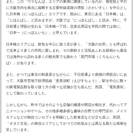
また、この「ウラなんば」エリアの東側に隣接しているのが、御堂筋と平行
に大阪市内を南北に縦断する主要幹線道路の堺筋（さかいすじ）を中心とし
た日本橋（にっぽんばし）エリアです。因みに、東京にある「日本橋」は、
「にほんばし」と読みますが、大阪では「にっぽんばし」と読み、特に、千
日前通と堺筋が交わる「日本橋一丁目」交差点周辺を市民の間では俗に、
「日本一（にっぽんいち）」と呼んでいます。
日本橋エリアには、鮮魚を中心に扱う店が多く、「大阪の台所」とも呼ばれ
て従来より多くの市民に親しまれ、その新鮮さと活気あふれる様相から最近
では海外から訪れる多くの観光客でも賑わう「黒門市場（くろもんいち
ば）」があります。
また、かつては東京の秋葉原さながらに、千日前通より南側の堺筋沿いにあ
って、大阪市営地下鉄堺筋線「恵美須町（えびすちょう）」駅を中心に数々
の家電製品類を取り扱う大小様々な店舗が立ち並んだ、所謂、「電気屋街」
として賑わっていました。
しかしながら、昨今ではそのような店舗の撤退や閉店が相次ぎ、代わってア
ニメーションやゲーム、その他多種多様な趣味の分野での専門店や、メイド
カフェなどの独自コンセプトを明確にした飲食店などが立ち並ぶ、所謂、
「オタク文化」の発信エリアとしてかつての街並みとは異なる新たな様相を
呈しています。