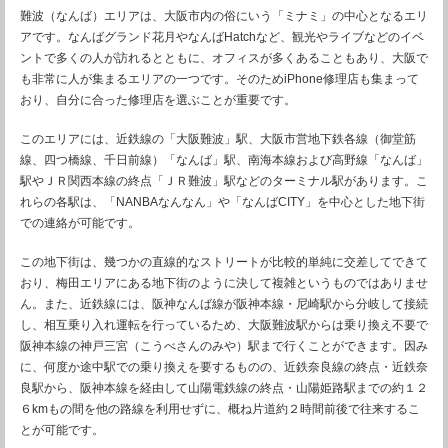
難波（なんば）エリアは、大阪市内の俗にいう「ミナミ」の中心となるエリ
アです。なんばグランド花月やなんばHatchなど、観光やライブなどのイベ
ントで多くの人が訪れるとともに、オフィスが多くあることもあり、大阪で
も非常に人が集まるエリアの一つです。そのためiPhone修理店も集まって
おり、自分に合った修理店を選ぶことが重要です。
このエリアには、近鉄線の「大阪難波」駅、大阪市営地下鉄各線（御堂筋
線、四つ橋線、千日前線）「なんば」駅、南海本線および高野線「なんば」
駅やＪＲ関西本線の終点「ＪＲ難波」駅などのターミナル駅があります。こ
れらの各駅は、「NANBAなんなん」や「なんばCITY」を中心とした地下街
での連絡が可能です。
この地下街は、幾つかの直線的なストリートが比較的単純に交差してできて
おり、梅田エリアにある地下街のように決して複雑というものではありませ
ん。また、近鉄線には、阪神なんば線が阪神本線・尼崎駅から分岐して接続
し、相互乗り入れ運転を行っているため、大阪難波駅からは乗り換え不要で
阪神本線の神戸三宮（こうべさんのみや）駅まで行くことができます。因み
に、何度か途中駅での乗り換えを要するものの、近鉄奈良線の終点・近鉄奈
良駅から、阪神本線を経由して山陽電鉄線の終点・山陽姫路駅までの約１２
６kmもの間を他の路線を利用せずに、概ね片道約２時間前後で往来するこ
とが可能です。