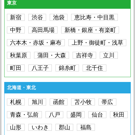
東京
新宿
渋谷
池袋
恵比寿・中目黒
中野
高田馬場
新橋・銀座・有楽町
六本木・赤坂・麻布
上野・御徒町・浅草
秋葉原
蒲田・大森
吉祥寺
立川
町田
八王子
錦糸町
北千住
北海道・東北
札幌
旭川
函館
苫小牧
帯広
青森・弘前
八戸
盛岡
仙台
秋田
山形
いわき
郡山
福島