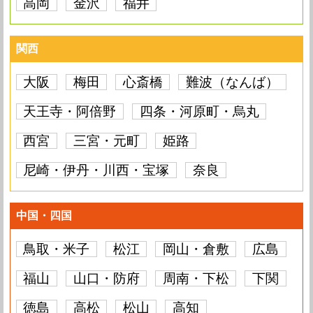
高岡
金沢
福井
関西
大阪
梅田
心斎橋
難波（なんば）
天王寺・阿倍野
四条・河原町・烏丸
西宮
三宮・元町
姫路
尼崎・伊丹・川西・宝塚
奈良
中国・四国
鳥取・米子
松江
岡山・倉敷
広島
福山
山口・防府
周南・下松
下関
徳島
高松
松山
高知