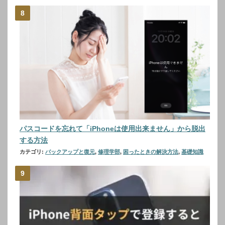
パスコードを忘れて「iPhoneは使用出来ません」から脱出
する方法
カテゴリ:
バックアップと復元
,
修理学部
,
困ったときの解決方法
,
基礎知識