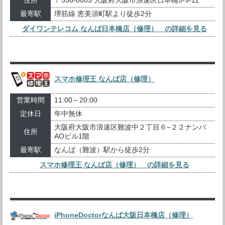
最寄駅
堺筋線 恵美須町駅より徒歩2分
ダイワンテレコム なんば日本橋店（修理） の詳細を見る
スマホ修理王 なんば店（修理）
営業時間
11:00～20:00
定休日
年中無休
大阪府大阪市浪速区難波中２丁目６−２２ナンバ
住所
AOビル1階
最寄駅
なんば（難波）駅から徒歩2分
スマホ修理王 なんば店（修理） の詳細を見る
iPhoneDoctorなんば大阪日本橋店（修理）