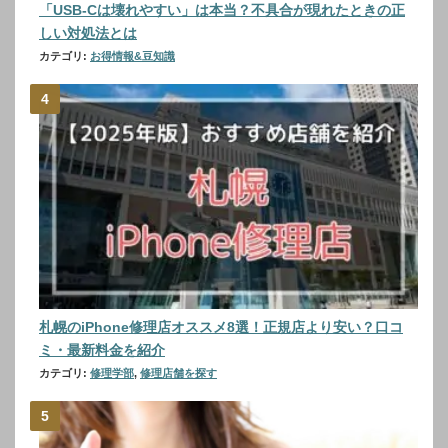
「USB-Cは壊れやすい」は本当？不具合が現れたときの正
しい対処法とは
カテゴリ:
お得情報&豆知識
札幌のiPhone修理店オススメ8選！正規店より安い？口コ
ミ・最新料金を紹介
カテゴリ:
修理学部
,
修理店舗を探す