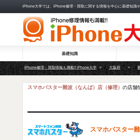
iPhone大学では、iPhone修理・買取に関する情報を中心に基
基礎知識
iPhone修理・買取情報も満載!! iPhone大学
>
大阪府
>
スマホバスター難波（なんば）店（修理）
の店舗
スマホバスター難