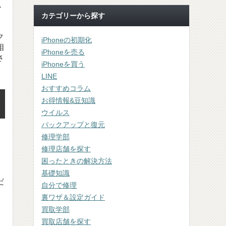
ス
カテゴリーから探す
ク
iPhoneの初期化
相
iPhoneを売る
さ
iPhoneを買う
LINE
おすすめコラム
お得情報&豆知識
ウイルス
バックアップと復元
修理学部
修理店舗を探す
困ったときの解決方法
基礎知識
だ
自分で修理
裏ワザ＆設定ガイド
買取学部
買取店舗を探す