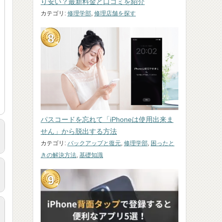
り安い？最新料金と口コミを紹介
カテゴリ:
修理学部
,
修理店舗を探す
パスコードを忘れて「iPhoneは使用出来ま
せん」から脱出する方法
カテゴリ:
バックアップと復元
,
修理学部
,
困ったと
きの解決方法
,
基礎知識