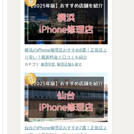
横浜のiPhone修理店おすすめ8選！正規店よ
り安い？最新料金と口コミを紹介
カテゴリ:
修理学部
,
修理店舗を探す
仙台のiPhone修理店おすすめ7選！正規店よ