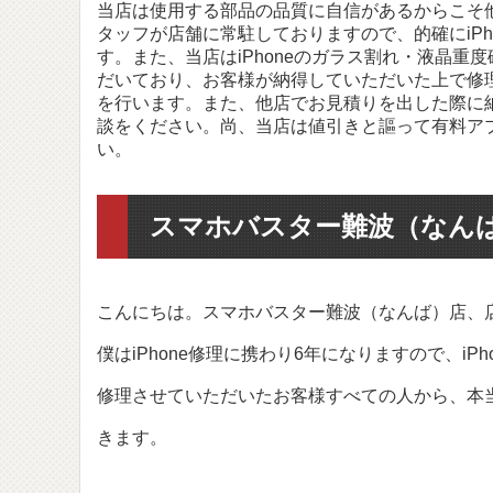
iPhone11 Pro
iPhoneX
iPhoneSE
当店は使用する部品の品質に自信があるからこそ他
iPhoneXR
iPhone8
タッフが店舗に常駐しておりますので、的確にiP
iPhoneXS
iPhone7
iPhone11
iPhone8 Plus
iPhone6S Plus
す。また、当店はiPhoneのガラス割れ・液晶
iPhoneXS Max
iPhone7 Plus
だいており、お客様が納得していただいた上で修
iPhoneX
iPhoneSE
を行います。また、他店でお見積りを出した際に
iPhoneXR
iPhone8
iPhone6S
iPhoneXS
iPhone7
談をください。尚、当店は値引きと謳って有料ア
iPhone8 Plus
iPhone6S Plus
い。
iPhoneXS Max
iPhone7 Plus
iPhone6 Plus
iPhoneX
iPhoneSE
iPhone8
iPhone6S
iPhoneXS
iPhone7
iPhone6
スマホバスター難波（なん
iPhone8 Plus
iPhone6S Plus
iPhone7 Plus
iPhone6 Plus
iPhoneX
iPhoneSE
iPhone5S
iPhone8
iPhone6S
iPhone7
iPhone6
こんにちは。スマホバスター難波（なんば）店、
iPhone8 Plus
iPhone6S Plus
iPhone5C
iPhone7 Plus
iPhone6 Plus
iPhoneSE
iPhone5S
僕はiPhone修理に携わり6年になりますので、i
iPhone8
iPhone6S
iPhone5
iPhone7
iPhone6
修理させていただいたお客様すべての人から、本
iPhone6S Plus
iPhone5C
iPhone7 Plus
iPhone6 Plus
iPhone4S
iPhoneSE
iPhone5S
きます。
iPhone6S
iPhone5
iPhone7
iPhone6
iPhone4
iPhone6S Plus
iPhone5C