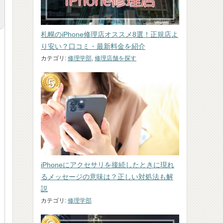
札幌のiPhone修理店オススメ8選！正規店よ
り安い？口コミ・最新料金を紹介
カテゴリ:
修理学部
,
修理店舗を探す
iPhoneにアクセサリを接続したときに現れ
るメッセージの意味は？正しい対処法も解
説
カテゴリ:
修理学部