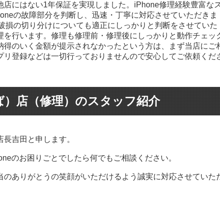
要問い合わせ
9,980円
5,980円
店にはない1年保証を実現しました。iPhone修理経験豊富な
4980円～
要問い合わせ
honeの故障部分を判断し、迅速・丁寧に対応させていただきま
12,980円
3,980円
要問い合わせ
6,980円
7,580円
重度破損の切り分けについても適正にしっかりと判断をさせていた
4980円～
要問い合わせ
理を行います。修理も修理前・修理後にしっかりと動作チェッ
12,980円
3,980円
納得のいく金額が提示されなかったという方は、まず当店にご
要問い合わせ
6,980円
6,580円
4980円～
要問い合わせ
プリ登録などは一切行っておりませんので安心してご依頼くだ
12,980円
4,980円
要問い合わせ
6,980円
6,980円
4980円～
4,980円
8,980円
3,980円
要問い合わせ
6,980円
5,980円
ば）店（修理）のスタッフ紹介
4980円～
4,980円
11,980円
4,980円
要問い合わせ
4,980円
5,980円
4980円～
4,980円
7,980円
3,980円
店長吉田と申します。
要問い合わせ
4,980円
5,980円
4980円～
4,980円
4,980円
3,980円
Phoneのお困りごとでしたら何でもご相談ください。
要問い合わせ
4,980円
5,980円
4980円～
4,980円
当のありがとうの笑顔がいただけるよう誠実に対応させていた
7,980円
3,980円
要問い合わせ
4,980円
要問い合わせ
4980円～
4,980円
4,980円
3,980円
要問い合わせ
4,980円
要問い合わせ
4980円～
4,980円