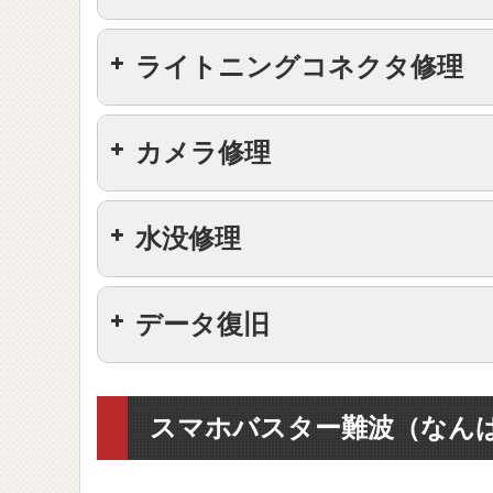
iPhone11 Pro Max
iPhone11
機種
ライトニングコネクタ修理
iPhone11 Pro
iPhoneXR
iPhone11 Pro Max
iPhone11
機種
iPhoneXS Max
カメラ修理
iPhone11 Pro
iPhoneXR
iPhone11 Pro Max
iPhoneXS
iPhone11
機種
iPhoneXS Max
水没修理
iPhone11 Pro
iPhoneX
iPhoneXR
iPhone11 Pro Max
iPhoneXS
iPhone11
iPhone8 Plus
機種
iPhoneXS Max
データ復旧
iPhone11 Pro
iPhoneX
iPhoneXR
iPhone8
iPhone11 Pro Max
iPhoneXS
iPhone11
iPhone8 Plus
機種
iPhoneXS Max
iPhone7 Plus
iPhone11 Pro
iPhoneX
スマホバスター難波（なん
iPhoneXR
iPhone8
iPhone11 Pro Max
iPhoneXS
iPhone7
iPhone11
iPhone8 Plus
iPhoneXS Max
iPhone7 Plus