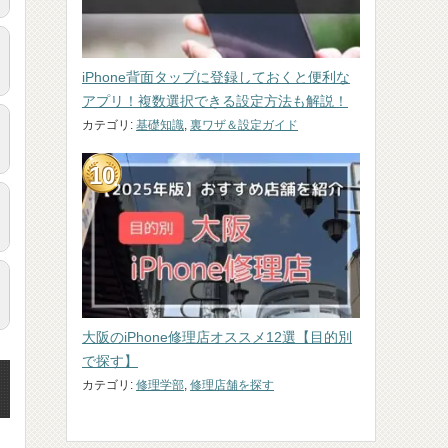
iPhone背面タップに登録しておくと便利な
アプリ！複数選択できる設定方法も解説！
カテゴリ:
基礎知識
,
裏ワザ＆設定ガイド
大阪のiPhone修理店オススメ12選【目的別
で探す】
カテゴリ:
修理学部
,
修理店舗を探す