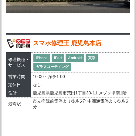
スマホ修理王 鹿児島本店
iPhone
iPad
Android
買取
修理機種・
サービス
ガラスコーティング
営業時間
10:00～深夜1:00
定休日
なし
住所
鹿児島県鹿児島市荒田1丁目30-11 メゾン甲南1階
市立病院前電停より徒歩5分 中洲通電停より徒歩5
最寄駅
分