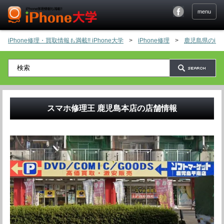
menu
iPhone修理・買取情報も満載!! iPhone大学
>
iPhone修理
>
鹿児島県のiP
スマホ修理王 鹿児島本店
の店舗情報