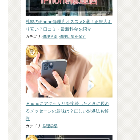
札幌のiPhone修理店オススメ8選！正規店よ
り安い？口コミ・最新料金を紹介
カテゴリ:
修理学部
,
修理店舗を探す
iPhoneにアクセサリを接続したときに現れ
るメッセージの意味は？正しい対処法も解
説
カテゴリ:
修理学部