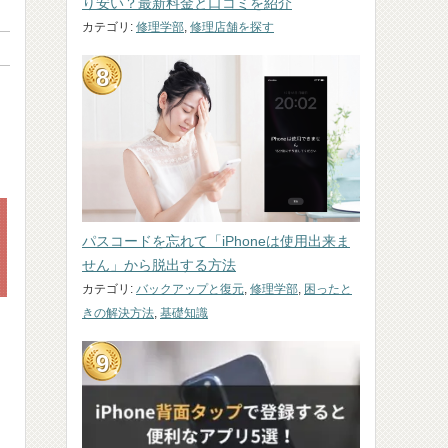
り安い？最新料金と口コミを紹介
要問い合わせ
要問い合わせ
要問い合わせ
要問い合わせ
要
カテゴリ:
修理学部
,
修理店舗を探す
要問い合わせ
要問い合わせ
要問い合わせ
要問い合わせ
要
パスコードを忘れて「iPhoneは使用出来ま
せん」から脱出する方法
カテゴリ:
バックアップと復元
,
修理学部
,
困ったと
きの解決方法
,
基礎知識