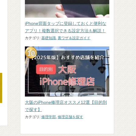
iPhone背面タップに登録しておくと便利な
アプリ！複数選択できる設定方法も解説！
カテゴリ:
基礎知識
,
裏ワザ＆設定ガイド
大阪のiPhone修理店オススメ12選【目的別
で探す】
カテゴリ:
修理学部
,
修理店舗を探す