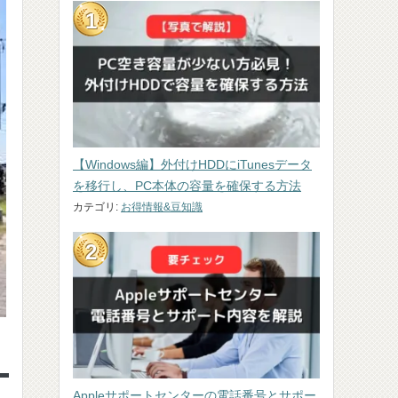
【Windows編】外付けHDDにiTunesデータ
を移行し、PC本体の容量を確保する方法
カテゴリ:
お得情報&豆知識
Appleサポートセンターの電話番号とサポー