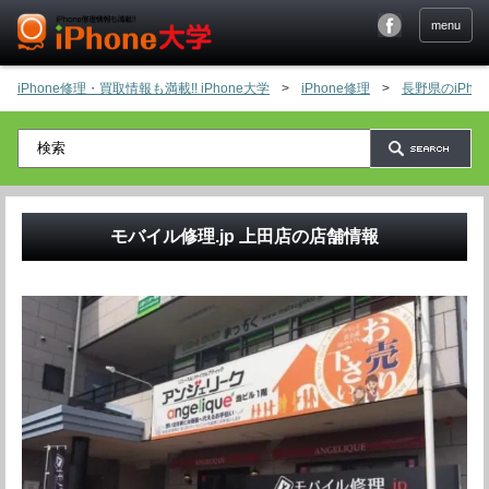
menu
iPhone修理・買取情報も満載!! iPhone大学
>
iPhone修理
>
長野県のiPh
モバイル修理.jp 上田店
の店舗情報