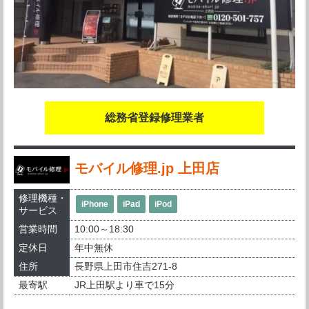
総務省登録修理業者
モバイル修理.jp 上田店
修理機種・
iPhone
iPad
iPod
サービス
営業時間
10:00～18:30
定休日
年中無休
住所
長野県上田市住吉271-8
最寄駅
JR上田駅より車で15分