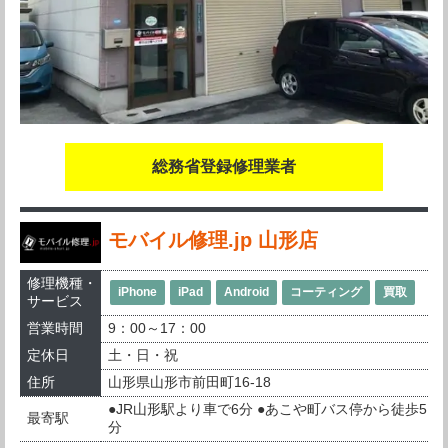
総務省登録修理業者
モバイル修理.jp 山形店
修理機種・
iPhone
iPad
Android
コーティング
買取
サービス
営業時間
9：00～17：00
定休日
土・日・祝
住所
山形県山形市前田町16-18
●JR山形駅より車で6分 ●あこや町バス停から徒歩5
最寄駅
分