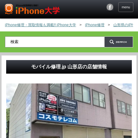
menu
iPhone修理・買取情報も満載!! iPhone大学
>
iPhone修理
>
山形県のiPh
モバイル修理.jp 山形店
の店舗情報