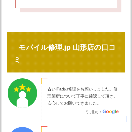
モバイル修理.jp 山形店の口コ
ミ
古いiPadの修理をお願いしました。修
理箇所について丁寧に確認して頂き、
安心してお願いできました。
G
o
o
g
l
e
引用元：