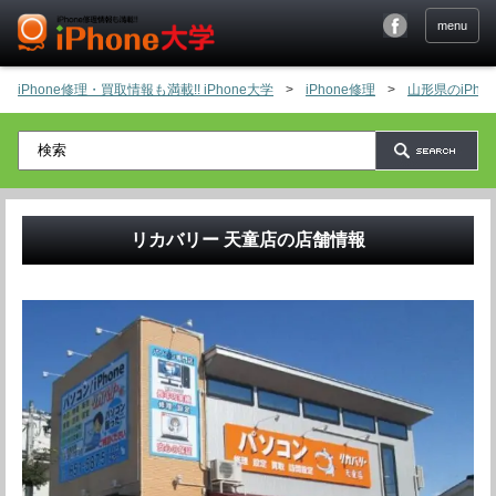
menu
iPhone修理・買取情報も満載!! iPhone大学
>
iPhone修理
>
山形県のiPh
リカバリー 天童店
の店舗情報