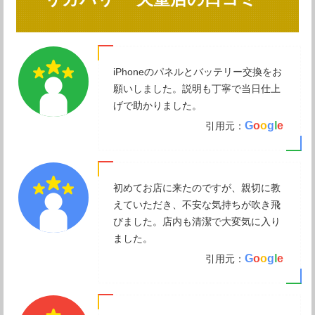
iPhoneのパネルとバッテリー交換をお
願いしました。説明も丁寧で当日仕上
げで助かりました。
G
o
o
g
l
e
引用元：
初めてお店に来たのですが、親切に教
えていただき、不安な気持ちが吹き飛
びました。店内も清潔で大変気に入り
ました。
G
o
o
g
l
e
引用元：