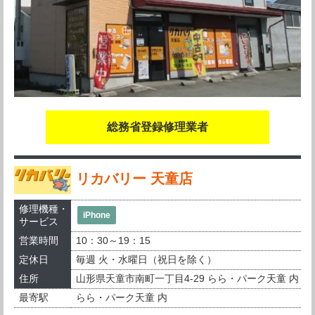
総務省登録修理業者
リカバリー 天童店
修理機種・
iPhone
サービス
営業時間
10：30～19：15
定休日
毎週 火・水曜日（祝日を除く）
住所
山形県天童市南町一丁目4-29 らら・パーク天童 内
最寄駅
らら・パーク天童 内