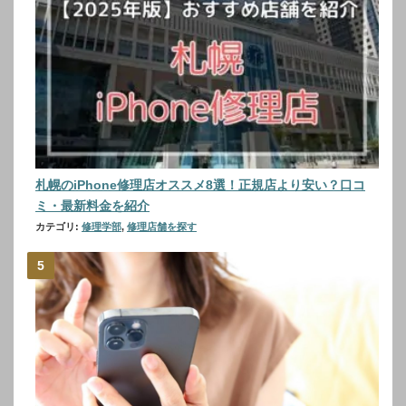
札幌のiPhone修理店オススメ8選！正規店より安い？口コ
ミ・最新料金を紹介
カテゴリ:
修理学部
,
修理店舗を探す