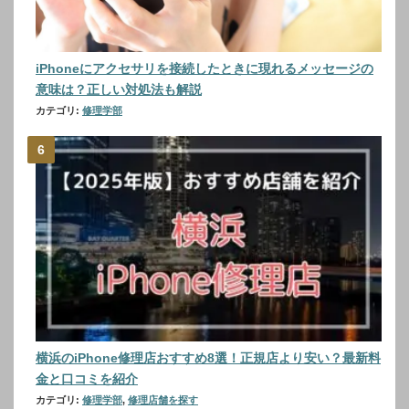
iPhoneにアクセサリを接続したときに現れるメッセージの
意味は？正しい対処法も解説
カテゴリ:
修理学部
横浜のiPhone修理店おすすめ8選！正規店より安い？最新料
金と口コミを紹介
カテゴリ:
修理学部
,
修理店舗を探す