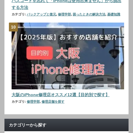
パスコードを忘れて「iPhoneは使用出来ません」から脱出
する方法
カテゴリ:
バックアップと復元
,
修理学部
,
困ったときの解決方法
,
基礎知識
大阪のiPhone修理店オススメ12選【目的別で探す】
カテゴリ:
修理学部
,
修理店舗を探す
カテゴリーから探す