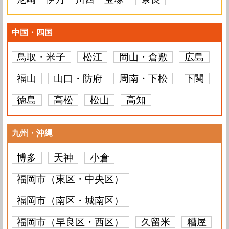
中国・四国
鳥取・米子
松江
岡山・倉敷
広島
福山
山口・防府
周南・下松
下関
徳島
高松
松山
高知
九州・沖縄
博多
天神
小倉
福岡市（東区・中央区）
福岡市（南区・城南区）
福岡市（早良区・西区）
久留米
糟屋