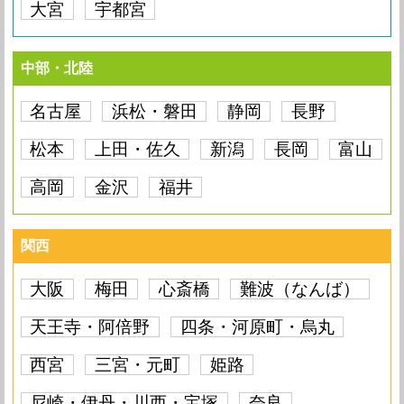
大宮
宇都宮
中部・北陸
名古屋
浜松・磐田
静岡
長野
松本
上田・佐久
新潟
長岡
富山
高岡
金沢
福井
関西
大阪
梅田
心斎橋
難波（なんば）
天王寺・阿倍野
四条・河原町・烏丸
西宮
三宮・元町
姫路
尼崎・伊丹・川西・宝塚
奈良