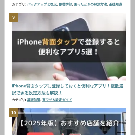
カテゴリ:
バックアップと復元
,
修理学部
,
困ったときの解決方法
,
基礎知識
iPhone背面タップに登録しておくと便利なアプリ！複数選
択できる設定方法も解説！
カテゴリ:
基礎知識
,
裏ワザ＆設定ガイド