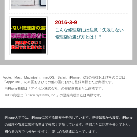
2016-3-9
こんな修理店には注意！失敗しない
修理店の選び方とは！？
Apple、Mac、Macintosh、macOS、Safari、iPhone、iOSの商標およびそのロゴは、
「Apple Inc.」の米国およびその他の国における登録商標または商標です。
※iPhone商標は「アイホン株式会社」の登録商標または商標です。
※iOS商標は「Cisco Systems, Inc.」の登録商標または商標です。
iPhone大学では、iPhoneに関する情報を発信しています。基礎知識から裏技、iPhone
の修理や買取に関する事まで幅広く更新しています。学部ごとに記事を分けており、
初心者の方でも分かりやすく、楽しめる構成になっています。