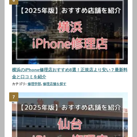
横浜のiPhone修理店おすすめ8選！正規店より安い？最新料
金と口コミを紹介
カテゴリ:
修理学部
,
修理店舗を探す