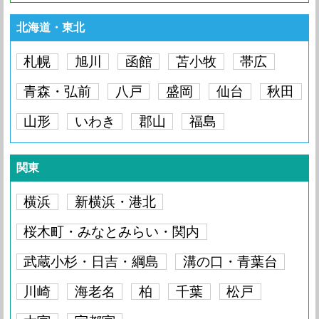
iPhone5C
要問い合わせ
iPhone5
3,519円
iPhone4S
要問い合わせ
iPhone4
要問い合わせ
北海道・東北
iPhone5
要問い合わせ
iPhone4S
3,519円
iPhone4
要問い合わせ
札幌
旭川
函館
苫小牧
帯広
iPhone4S
要問い合わせ
iPhone4
3,519円
青森・弘前
八戸
盛岡
仙台
秋田
iPhone4
要問い合わせ
山形
いわき
郡山
福島
関東
横浜
新横浜・港北
桜木町・みなとみらい・関内
武蔵小杉・日吉・綱島
溝の口・青葉台
川崎
海老名
柏
千葉
松戸