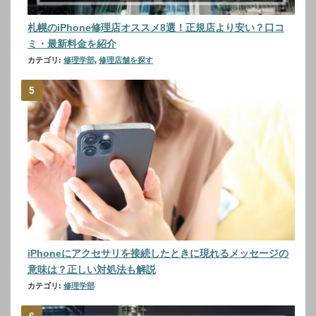
札幌のiPhone修理店オススメ8選！正規店より安い？口コ
ミ・最新料金を紹介
カテゴリ:
修理学部
,
修理店舗を探す
iPhoneにアクセサリを接続したときに現れるメッセージの
意味は？正しい対処法も解説
カテゴリ:
修理学部