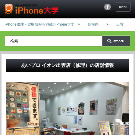
menu
iPhone修理・買取情報も満載!! iPhone大学
>
島根県
>
出雲
>
あいプロ イオン出雲店（修理）
の店舗情報