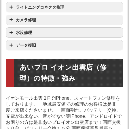
機種
修理料金
ライトニングコネクタ修理
iPhoneXR
要問い合わせ
iPhoneXS Max
69,260円
機種
修理料金
カメラ修理
iPhoneXR
要問い合わせ
iPhoneXS Max
要問い合わせ
iPhoneXS
27,778円
機種
修理料金
水没修理
iPhoneXR
要問い合わせ
iPhoneXS Max
要問い合わせ
iPhoneXS
要問い合わせ
iPhoneX
23,149円
機種
修理料金
データ復旧
iPhoneXR
要問い合わせ
iPhoneXS Max
要問い合わせ
iPhoneXS
要問い合わせ
iPhoneX
12,963円
iPhone8 Plus
11,852円
機種
修理料金
iPhoneXR
3,519円
iPhoneXS Max
要問い合わせ
iPhoneXS
要問い合わせ
iPhoneX
要問い合わせ
iPhone8 Plus
8,612円
iPhone8
10,186円
あいプロ イオン出雲店（修
iPhoneXR
要問い合わせ
iPhoneXS Max
3,519円
iPhoneXS
要問い合わせ
iPhoneX
要問い合わせ
iPhone8 Plus
要問い合わせ
iPhone8
7,408円
iPhone7 Plus
10,926円
理）の特徴・強み
iPhoneXS Max
要問い合わせ
iPhoneXS
3,519円
iPhoneX
要問い合わせ
iPhone8 Plus
8,797円
iPhone8
要問い合わせ
iPhone7 Plus
6,482円
iPhone7
9,260円
イオンモール出雲２FでiPhone、スマートフォン修理を
iPhoneXS
要問い合わせ
iPhoneX
3,519円
iPhone8 Plus
要問い合わせ
iPhone8
8,797円
iPhone7 Plus
要問い合わせ
iPhone7
5,556円
iPhoneSE
6,760円
しております。 地域最安値での修理のお客様は是非一
度ご来店くださいませ。 画面割れ、バッテリー交換、
iPhoneX
要問い合わせ
iPhone8 Plus
3,519円
iPhone8
要問い合わせ
iPhone7 Plus
6,760円
iPhone7
要問い合わせ
充電が出来ない、音がでない等iPhone、アンドロイドで
iPhoneSE
3,982円
iPhone6S Plus
9,723円
お困りの方は是非あいプロイオン出雲店まで！画面交換
iPhone8 Plus
要問い合わせ
iPhone8
3,519円
iPhone7 Plus
要問い合わせ
iPhone7
6,760円
３０分、バッテリー交換１５分 画面保証業界最長５