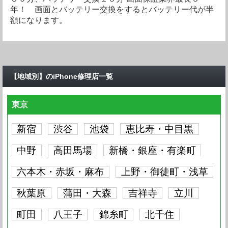
iPhoneSE
要問い合わせ
iPhone6S Plus
4,815円
iPhone6S
7,686円
年！ 画面とバッテリー交換をするとバッテリー代が半
iPhone8
要問い合わせ
iPhone7 Plus
3,519円
額になります。
iPhone7
要問い合わせ
iPhoneSE
3,982円
iPhone6S Plus
要問い合わせ
iPhone6S
4,260円
iPhone6 Plus
8,149円
iPhone7 Plus
要問い合わせ
iPhone7
3,519円
iPhoneSE
要問い合わせ
iPhone6S Plus
5,371円
iPhone6S
要問い合わせ
iPhone6 Plus
4,815円
iPhone6
6,297円
iPhone7
要問い合わせ
iPhoneSE
3,519円
iPhone6S Plus
要問い合わせ
iPhone6S
5,371円
iPhone6 Plus
要問い合わせ
iPhone6
3,982円
iPhone5S
6,760円
【地域別】のiPhone修理店一覧
iPhoneSE
要問い合わせ
iPhone6S Plus
3,519円
iPhone6S
要問い合わせ
iPhone6 Plus
4,630円
iPhone6
要問い合わせ
iPhone5S
3,982円
iPhone5C
6,760円
東京
iPhone6S Plus
要問い合わせ
iPhone6S
3,519円
iPhone6 Plus
要問い合わせ
iPhone6
3,982円
iPhone5S
要問い合わせ
iPhone5C
3,982円
iPhone5
6,760円
新宿
渋谷
池袋
恵比寿・中目黒
iPhone6S
要問い合わせ
iPhone6 Plus
3,519円
iPhone6
要問い合わせ
iPhone5S
3,982円
iPhone5C
要問い合わせ
iPhone5
3,982円
iPhone4S
4,445円
中野
高田馬場
新橋・銀座・有楽町
iPhone6 Plus
要問い合わせ
iPhone6
3,519円
iPhone5S
要問い合わせ
iPhone5C
3,982円
iPhone5
要問い合わせ
iPhone4S
2,963円
iPhone4
4,445円
六本木・赤坂・麻布
上野・御徒町・浅草
iPhone6
要問い合わせ
iPhone5S
3,519円
iPhone5C
要問い合わせ
iPhone5
3,982円
iPhone4S
要問い合わせ
秋葉原
蒲田・大森
吉祥寺
立川
iPhone4
2,963円
iPhone5S
要問い合わせ
iPhone5C
3,519円
iPhone5
要問い合わせ
町田
iPhone4S
八王子
錦糸町
要問い合わせ
北千住
iPhone4
要問い合わせ