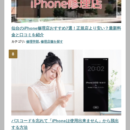
仙台のiPhone修理店おすすめ7選！正規店より安い？最新料
金と口コミを紹介
カテゴリ:
修理学部
,
修理店舗を探す
パスコードを忘れて「iPhoneは使用出来ません」から脱出
する方法