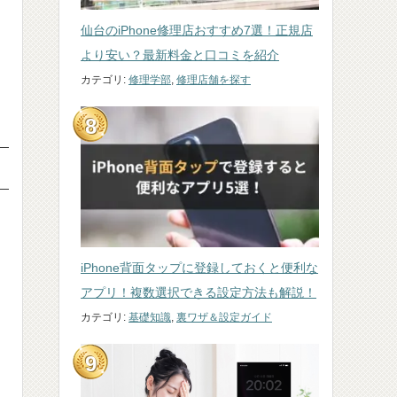
仙台のiPhone修理店おすすめ7選！正規店
より安い？最新料金と口コミを紹介
カテゴリ:
修理学部
,
修理店舗を探す
iPhone背面タップに登録しておくと便利な
アプリ！複数選択できる設定方法も解説！
カテゴリ:
基礎知識
,
裏ワザ＆設定ガイド