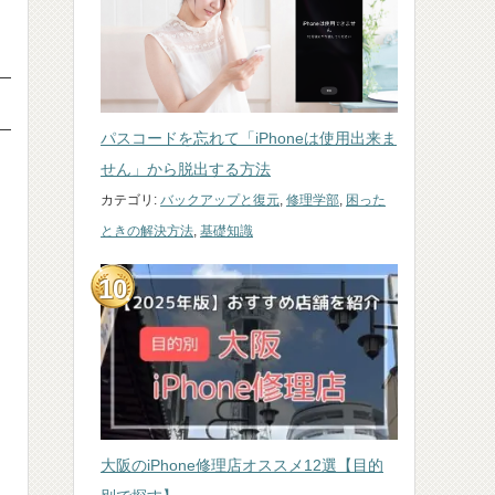
パスコードを忘れて「iPhoneは使用出来ま
せん」から脱出する方法
カテゴリ:
バックアップと復元
,
修理学部
,
困った
ときの解決方法
,
基礎知識
大阪のiPhone修理店オススメ12選【目的