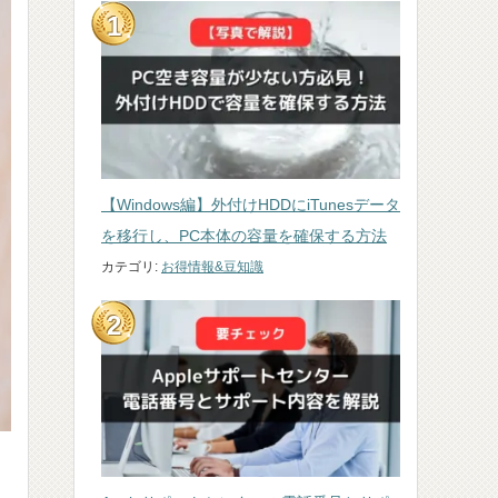
【Windows編】外付けHDDにiTunesデータ
を移行し、PC本体の容量を確保する方法
カテゴリ:
お得情報&豆知識