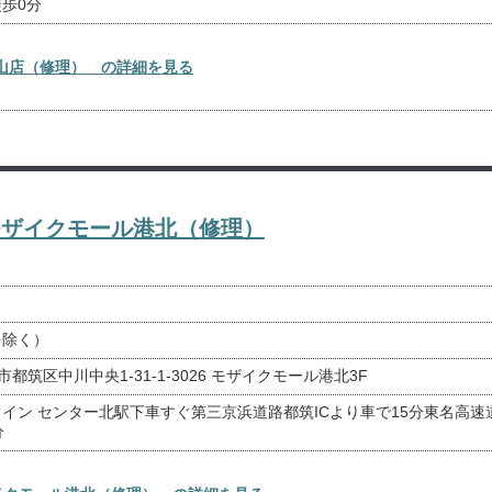
歩0分
大倉山店（修理） の詳細を見る
ore モザイクモール港北（修理）
を除く）
浜市都筑区中川中央1-31-1-3026 モザイクモール港北3F
イン センター北駅下車すぐ第三京浜道路都筑ICより車で15分東名高速
分