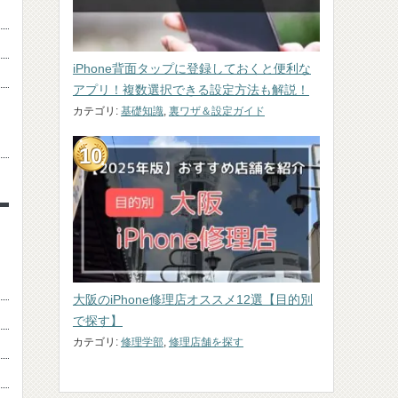
iPhone背面タップに登録しておくと便利な
アプリ！複数選択できる設定方法も解説！
カテゴリ:
基礎知識
,
裏ワザ＆設定ガイド
大阪のiPhone修理店オススメ12選【目的別
で探す】
カテゴリ:
修理学部
,
修理店舗を探す