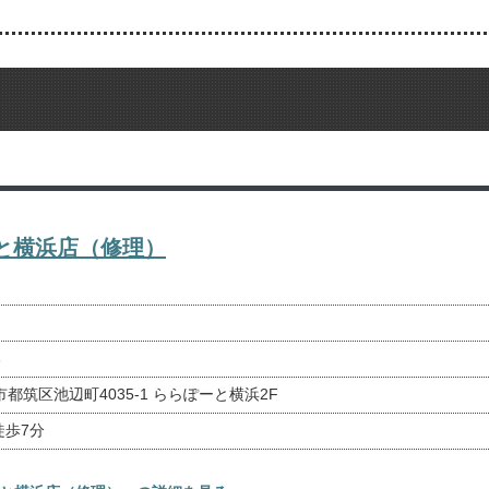
ぽーと横浜店（修理）
る
浜市都筑区池辺町4035-1 ららぽーと横浜2F
徒歩7分