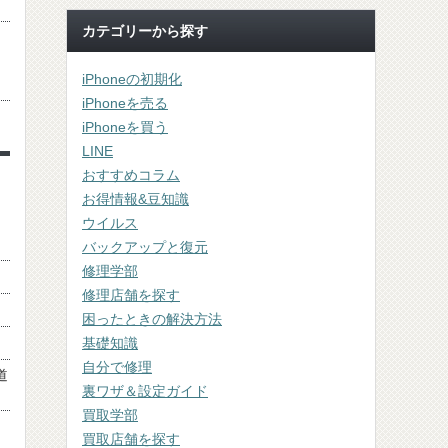
カテゴリーから探す
iPhoneの初期化
iPhoneを売る
iPhoneを買う
LINE
おすすめコラム
お得情報&豆知識
ウイルス
バックアップと復元
修理学部
修理店舗を探す
困ったときの解決方法
基礎知識
自分で修理
道
裏ワザ＆設定ガイド
買取学部
買取店舗を探す