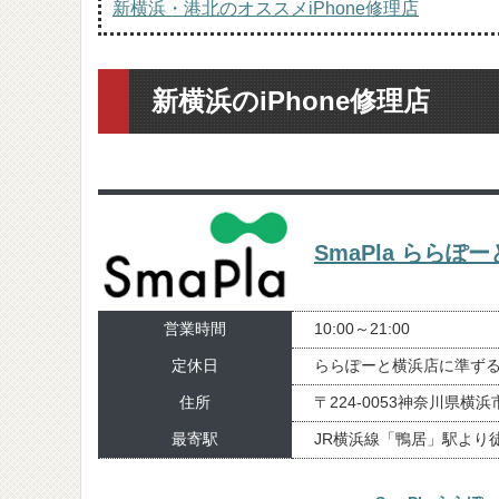
新横浜・港北のオススメiPhone修理店
新横浜のiPhone修理店
SmaPla らら
営業時間
10:00～21:00
定休日
ららぽーと横浜店に準ず
住所
〒224-0053神奈川県横
最寄駅
JR横浜線「鴨居」駅より