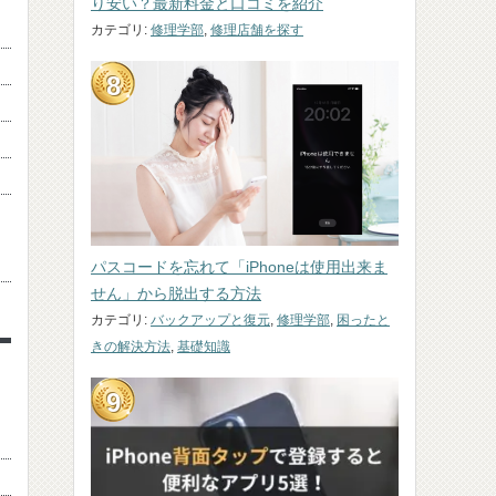
り安い？最新料金と口コミを紹介
カテゴリ:
修理学部
,
修理店舗を探す
パスコードを忘れて「iPhoneは使用出来ま
せん」から脱出する方法
カテゴリ:
バックアップと復元
,
修理学部
,
困ったと
きの解決方法
,
基礎知識