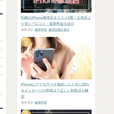
札幌のiPhone修理店オススメ8選！正規店よ
り安い？口コミ・最新料金を紹介
カテゴリ:
修理学部
,
修理店舗を探す
iPhoneにアクセサリを接続したときに現れ
るメッセージの意味は？正しい対処法も解
説
カテゴリ:
修理学部