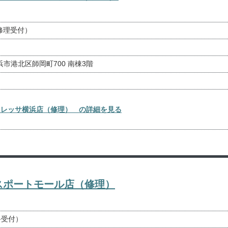
で修理受付）
横浜市港北区師岡町700 南棟3階
an トレッサ横浜店（修理） の詳細を見る
ースポートモール店（修理）
最終受付）