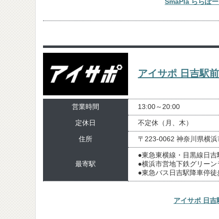
SmaPla らら
アイサポ 日吉駅
営業時間
13:00～20:00
定休日
不定休（月、木）
住所
〒223-0062 神奈川県
●東急東横線・目黒線日吉
最寄駅
●横浜市営地下鉄グリーン
●東急バス日吉駅降車停徒
アイサポ 日