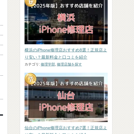
横浜のiPhone修理店おすすめ8選！正規店よ
り安い？最新料金と口コミを紹介
カテゴリ:
修理学部
,
修理店舗を探す
仙台のiPhone修理店おすすめ7選！正規店よ