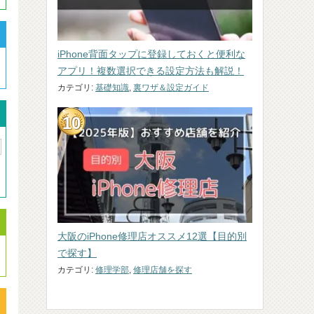
iPhone背面タップに登録しておくと便利な
アプリ！複数選択できる設定方法も解説！
カテゴリ:
基礎知識
,
裏ワザ＆設定ガイド
大阪のiPhone修理店オススメ12選【目的別
で探す】
カテゴリ:
修理学部
,
修理店舗を探す