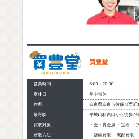
買豊堂
営業時間
8:00～20:00
定休日
年中無休
住所
奈良県奈良市佐保台西町1
最寄駅
平城山駅西口から徒歩7
買取対象
・金・貴金属 ・宝石 ・ブ
買取方法
・店頭買取 ・宅配買取 