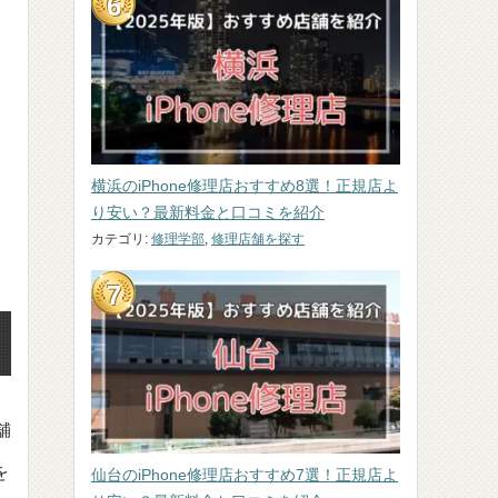
横浜のiPhone修理店おすすめ8選！正規店よ
り安い？最新料金と口コミを紹介
カテゴリ:
修理学部
,
修理店舗を探す
舗
を
仙台のiPhone修理店おすすめ7選！正規店よ