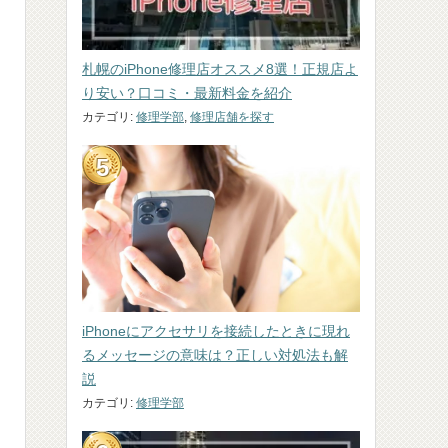
札幌のiPhone修理店オススメ8選！正規店よ
り安い？口コミ・最新料金を紹介
カテゴリ:
修理学部
,
修理店舗を探す
iPhoneにアクセサリを接続したときに現れ
るメッセージの意味は？正しい対処法も解
説
カテゴリ:
修理学部