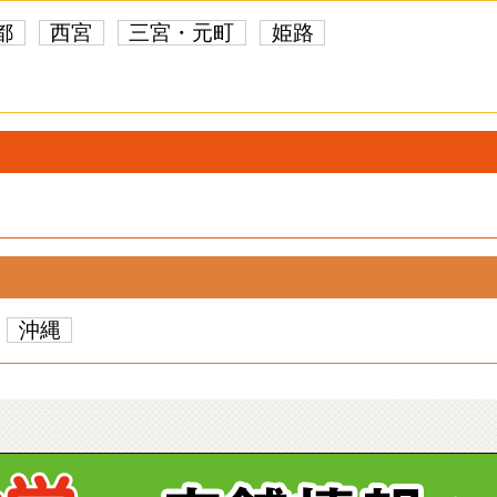
都
西宮
三宮・元町
姫路
沖縄