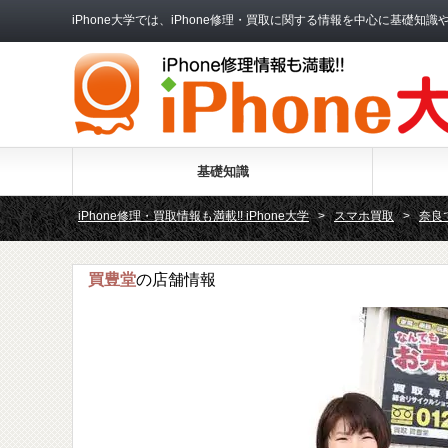
iPhone大学では、iPhone修理・買取に関する情報を中心に基
基礎知識
iPhone修理・買取情報も満載!! iPhone大学
>
スマホ買取
>
奈良
買豊堂
の店舗情報