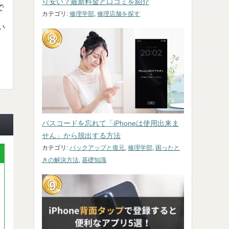
り安い？最新料金と口コミを紹介
で
カテゴリ:
修理学部
,
修理店舗を探す
い
パスコードを忘れて「iPhoneは使用出来ま
せん」から脱出する方法
カテゴリ:
バックアップと復元
,
修理学部
,
困ったと
きの解決方法
,
基礎知識