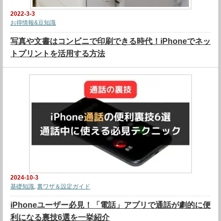
2022-3-3
お得情報&豆知識
写真や文書はコンビニで印刷できる時代！iPhoneでネッ
トプリントを活用する方法
2024-10-3
基礎知識
,
裏ワザ＆設定ガイド
iPhoneユーザー必見！「電話」アプリで通話が劇的に便
利になる裏技6選を一挙紹介