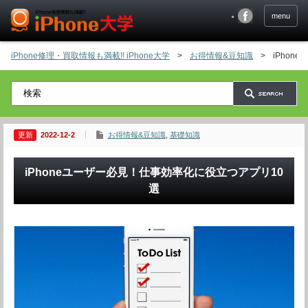
menu
iPhone修理・買取情報も満載!! iPhone大学
>
お得情報&豆知識
>
iPho
2022-12-2
お得情報&豆知識
,
基礎知識
iPhoneユーザー必見！仕事効率化に役立つアプリ10
選