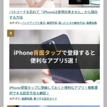
パスコードを忘れて「iPhoneは使用出来ません」から脱出
する方法
カテゴリ:
バックアップと復元
,
修理学部
,
困ったときの解決方法
,
基礎知識
iPhone背面タップに登録しておくと便利なアプリ！複数選
択できる設定方法も解説！
カテゴリ:
基礎知識
,
裏ワザ＆設定ガイド