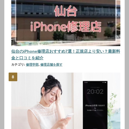
仙台のiPhone修理店おすすめ7選！正規店より安い？最新料
金と口コミを紹介
カテゴリ:
修理学部
,
修理店舗を探す