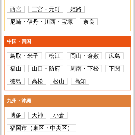
iPhone 8 Plus
要問い合わせ
iPhone 8
要問い合わせ
西宮
三宮・元町
姫路
iPhone 8
要問い合わせ
尼崎・伊丹・川西・宝塚
奈良
中国・四国
鳥取・米子
松江
岡山・倉敷
広島
福山
山口・防府
周南・下松
下関
徳島
高松
松山
高知
九州・沖縄
博多
天神
小倉
福岡市（東区・中央区）