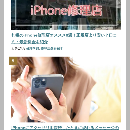
札幌のiPhone修理店オススメ8選！正規店より安い？口コ
ミ・最新料金を紹介
カテゴリ:
修理学部
,
修理店舗を探す
iPhoneにアクセサリを接続したときに現れるメッセージの