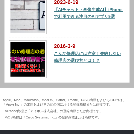
2023-6-19
【AIチャット・画像生成AI】iPhone
で利用できる注目のAIアプリ9選
2016-3-9
こんな修理店には注意！失敗しない
修理店の選び方とは！？
Apple、Mac、Macintosh、macOS、Safari、iPhone、iOSの商標およびそのロゴは、
「Apple Inc.」の米国およびその他の国における登録商標または商標です。
※iPhone商標は「アイホン株式会社」の登録商標または商標です。
※iOS商標は「Cisco Systems, Inc.」の登録商標または商標です。