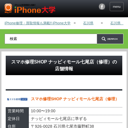
menu
iPhone修理・買取情報も満載!! iPhone大学
>
石川県
>
石川県 そ
スマホ修理SHOP ナッピィモール七尾店（修理）
の
店舗情報
スマホ修理SHOP ナッピィモール七尾店（修理）
営業時間
10:00〜19:00
定休日
ナッピィモール七尾店に準ずる
住所
〒926-0028 石川県七尾市藤野町38