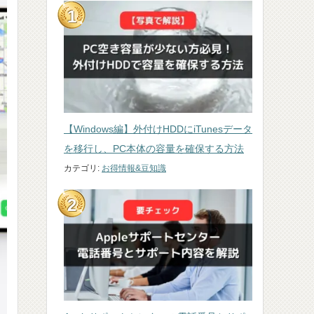
【Windows編】外付けHDDにiTunesデータ
を移行し、PC本体の容量を確保する方法
カテゴリ:
お得情報&豆知識