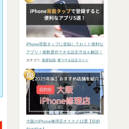
iPhone背面タップに登録しておくと便利な
アプリ！複数選択できる設定方法も解説！
カテゴリ:
基礎知識
,
裏ワザ＆設定ガイド
大阪のiPhone修理店オススメ12選【目的