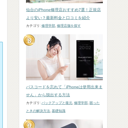
仙台のiPhone修理店おすすめ7選！正規店
より安い？最新料金と口コミを紹介
カテゴリ:
修理学部
,
修理店舗を探す
パスコードを忘れて「iPhoneは使用出来ま
せん」から脱出する方法
カテゴリ:
バックアップと復元
,
修理学部
,
困った
ときの解決方法
,
基礎知識