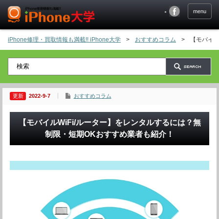
menu
iPhone修理・買取情報も満載!! iPhone大学
>
おすすめコラム
>
【モバイル
2022-9-7
おすすめコラム
【モバイルWiFi/ルーター】をレンタルするには？無
制限・短期OKおすすめ業者も紹介！