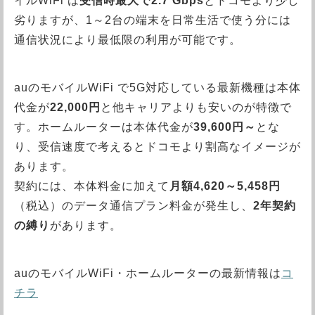
イルWiFi は
受信時最大で2.7 Gbps
とドコモより少し
劣りますが、1～2台の端末を日常生活で使う分には
通信状況により最低限の利用が可能です。
auのモバイルWiFi で5G対応している最新機種は本体
代金が
22,000円
と他キャリアよりも安いのが特徴で
す。ホームルーターは本体代金が
39,600円～
とな
り、受信速度で考えるとドコモより割高なイメージが
あります。
契約には、本体料金に加えて
月額4,620～5,458円
（税込）のデータ通信プラン料金が発生し、
2年契約
の縛り
があります。
auのモバイルWiFi・ホームルーターの最新情報は
コ
チラ