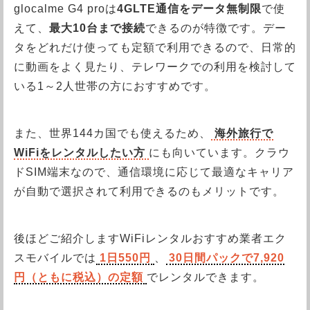
glocalme G4 proは
4GLTE通信をデータ無制限
で使
えて、
最大10台まで接続
できるのが特徴です。デー
タをどれだけ使っても定額で利用できるので、日常的
に動画をよく見たり、テレワークでの利用を検討して
いる1～2人世帯の方におすすめです。
また、世界144カ国でも使えるため、
海外旅行で
WiFiをレンタルしたい方
にも向いています。クラウ
ドSIM端末なので、通信環境に応じて最適なキャリア
が自動で選択されて利用できるのもメリットです。
後ほどご紹介しますWiFiレンタルおすすめ業者エク
スモバイルでは
1日550円
、
30日間パックで7,920
円（ともに税込）の定額
でレンタルできます。