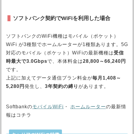
ソフトバンク契約でWiFiを利用した場合
ソフトバンクのWiFi機種はモバイル（ポケット）
WiFi が3種類でホームルーターが1種類あります。5G
対応のモバイル（ポケット）WiFiの最新機種は
受信
時最大で3.0Gbps
で、本体料金は
28,800～66,240円
です。
上記に加えてデータ通信プラン料金が
毎月1,408～
5,280円
発生し、
3年契約の縛り
があります。
Softbankの
モバイルWiFi
・
ホームルーター
の最新情
報はコチラ