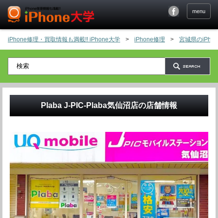
menu
iPhone修理・買取情報も満載!! iPhone大学
>
iPhone修理
>
宮城県のiPh
Plaba J-PIC-Plaba気仙沼店
の店舗情報