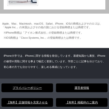
Apple、Mac、Macintosh、macOS、Safari、iPhone、iOSの商標およびそのロゴは、
「Apple Inc.」の米国およびその他の国における登録商標または商標です。
※iPhone商標は「アイホン株式会社」の登録商標または商標です。
※iOS商標は「Cisco Systems, Inc.」の登録商標または商標です。
iPhone大学では、iPhoneに関する情報を発信しています。基礎知識から裏技、iPhone
の修理や買取に関する事まで幅広く更新しています。学部ごとに記事を分けており、
初心者の方でも分かりやすく、楽しめる構成になっています。
プライバシーポリシー
運営者情報
【無料】店舗情報を充実させる
【有料】掲載枠のご案内