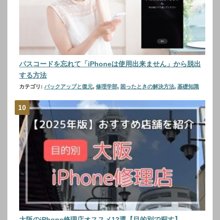
パスコードを忘れて「iPhoneは使用出来ません」から脱出
する方法
カテゴリ:
バックアップと復元
,
修理学部
,
困ったときの解決方法
,
基礎知識
大阪のiPhone修理店オススメ12選【目的別で探す】