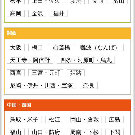
松本
上田・佐久
新潟
長岡
富山
高岡
金沢
福井
関西
大阪
梅田
心斎橋
難波（なんば）
天王寺・阿倍野
四条・河原町・烏丸
西宮
三宮・元町
姫路
尼崎・伊丹・川西・宝塚
奈良
中国・四国
鳥取・米子
松江
岡山・倉敷
広島
福山
山口・防府
周南・下松
下関