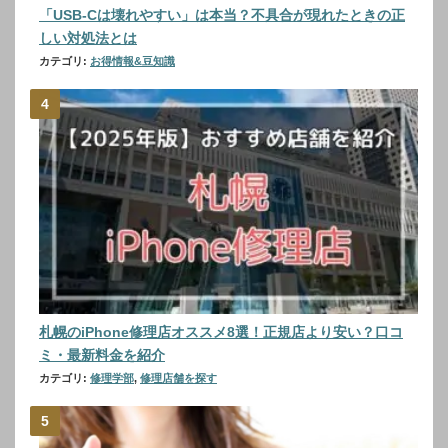
「USB-Cは壊れやすい」は本当？不具合が現れたときの正
しい対処法とは
カテゴリ:
お得情報&豆知識
札幌のiPhone修理店オススメ8選！正規店より安い？口コ
ミ・最新料金を紹介
カテゴリ:
修理学部
,
修理店舗を探す