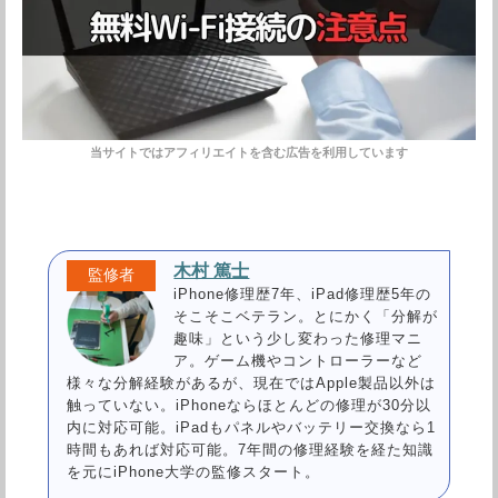
木村 篤士
iPhone修理歴7年、iPad修理歴5年の
そこそこベテラン。とにかく「分解が
趣味」という少し変わった修理マニ
ア。ゲーム機やコントローラーなど
様々な分解経験があるが、現在ではApple製品以外は
触っていない。iPhoneならほとんどの修理が30分以
内に対応可能。iPadもパネルやバッテリー交換なら1
時間もあれば対応可能。7年間の修理経験を経た知識
を元にiPhone大学の監修スタート。