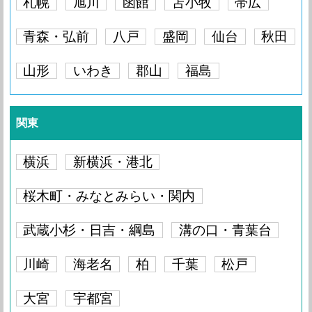
札幌
旭川
函館
苫小牧
帯広
青森・弘前
八戸
盛岡
仙台
秋田
山形
いわき
郡山
福島
関東
横浜
新横浜・港北
桜木町・みなとみらい・関内
武蔵小杉・日吉・綱島
溝の口・青葉台
川崎
海老名
柏
千葉
松戸
大宮
宇都宮