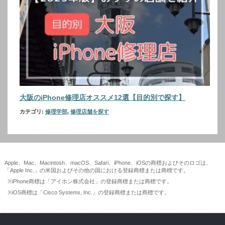
大阪のiPhone修理店オススメ12選【目的別で探す】
カテゴリ:
修理学部
,
修理店舗を探す
Apple、Mac、Macintosh、macOS、Safari、iPhone、iOSの商標およびそのロゴは、
「Apple Inc.」の米国およびその他の国における登録商標または商標です。
※iPhone商標は「アイホン株式会社」の登録商標または商標です。
※iOS商標は「Cisco Systems, Inc.」の登録商標または商標です。