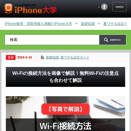
menu
iPhone修理・買取情報も満載!! iPhone大学
>
基礎知識
>
裏ワザ＆設定ガ
2024-5-15
基礎知識
,
裏ワザ＆設定ガイド
Wi-Fiの接続方法を画像で解説！無料Wi-Fiの注意点
も合わせて解説