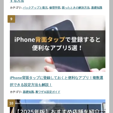
する方法
カテゴリ:
バックアップと復元
,
修理学部
,
困ったときの解決方法
,
基礎知識
iPhone背面タップに登録しておくと便利なアプリ！複数選
択できる設定方法も解説！
カテゴリ:
基礎知識
,
裏ワザ＆設定ガイド