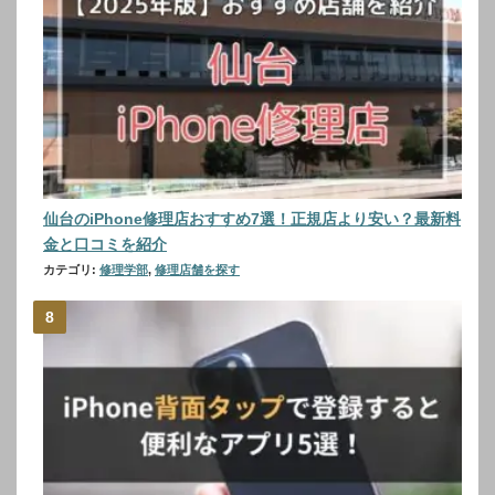
仙台のiPhone修理店おすすめ7選！正規店より安い？最新料
金と口コミを紹介
カテゴリ:
修理学部
,
修理店舗を探す