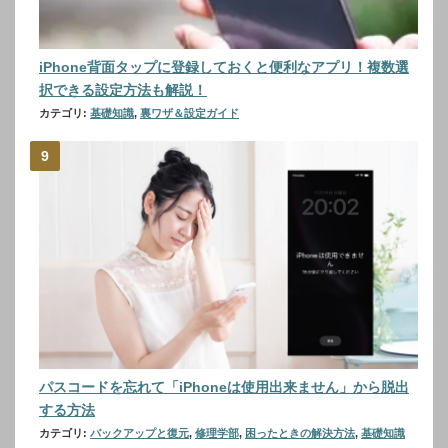
iPhone背面タップに登録しておくと便利なアプリ！複数選
択できる設定方法も解説！
カテゴリ:
基礎知識
,
裏ワザ＆設定ガイド
パスコードを忘れて「iPhoneは使用出来ません」から脱出
する方法
カテゴリ:
バックアップと復元
,
修理学部
,
困ったときの解決方法
,
基礎知識