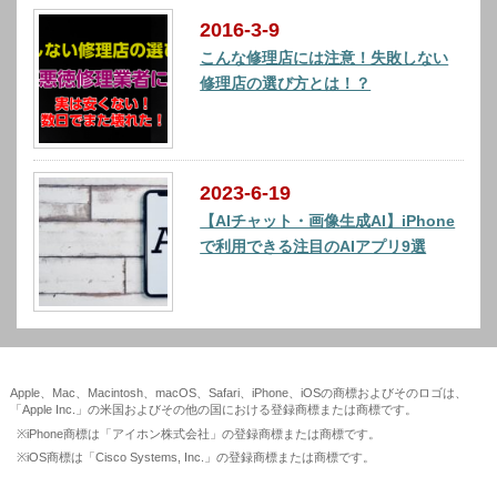
2016-3-9
こんな修理店には注意！失敗しない
修理店の選び方とは！？
2023-6-19
【AIチャット・画像生成AI】iPhone
で利用できる注目のAIアプリ9選
Apple、Mac、Macintosh、macOS、Safari、iPhone、iOSの商標およびそのロゴは、
「Apple Inc.」の米国およびその他の国における登録商標または商標です。
※iPhone商標は「アイホン株式会社」の登録商標または商標です。
※iOS商標は「Cisco Systems, Inc.」の登録商標または商標です。