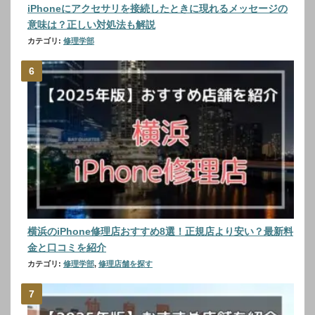
iPhoneにアクセサリを接続したときに現れるメッセージの
意味は？正しい対処法も解説
カテゴリ:
修理学部
横浜のiPhone修理店おすすめ8選！正規店より安い？最新料
金と口コミを紹介
カテゴリ:
修理学部
,
修理店舗を探す