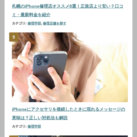
札幌のiPhone修理店オススメ8選！正規店より安い？口コ
ミ・最新料金を紹介
カテゴリ:
修理学部
,
修理店舗を探す
iPhoneにアクセサリを接続したときに現れるメッセージの
意味は？正しい対処法も解説
カテゴリ:
修理学部