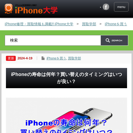
menu
iPhone修理・買取情報も満載!! iPhone大学
>
買取学部
>
iPhoneを買う
2024-4-19
iPhoneを買う
,
買取学部
iPhoneの寿命は何年？買い替えのタイミングはいつ
が良い？