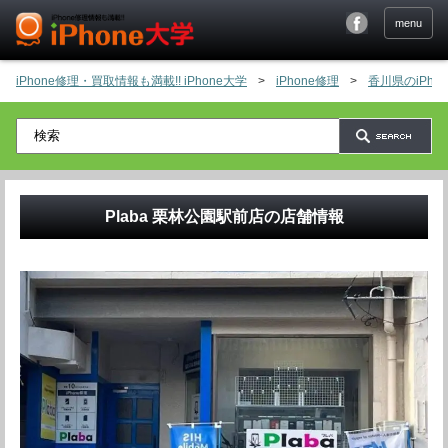
menu
iPhone修理・買取情報も満載!! iPhone大学
>
iPhone修理
>
香川県のiPh
Plaba 栗林公園駅前店
の店舗情報