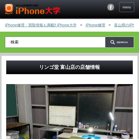
menu
iPhone修理・買取情報も満載!! iPhone大学
>
iPhone修理
>
富山県のiPh
リンゴ堂 富山店
の店舗情報