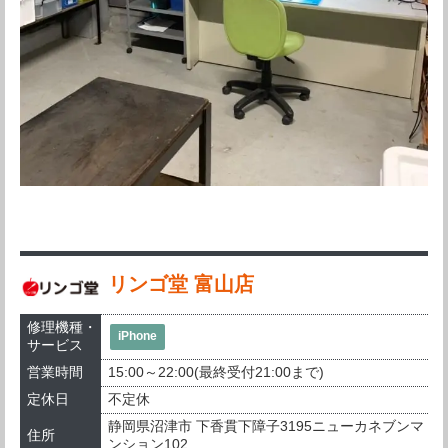
リンゴ堂 富山店
修理機種・
iPhone
サービス
営業時間
15:00～22:00(最終受付21:00まで)
定休日
不定休
静岡県沼津市 下香貫下障子3195ニューカネブンマ
住所
ンション102