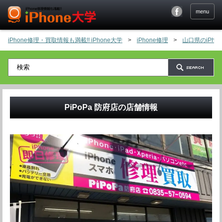
menu
iPhone修理・買取情報も満載!! iPhone大学
>
iPhone修理
>
山口県のiPh
PiPoPa 防府店
の店舗情報