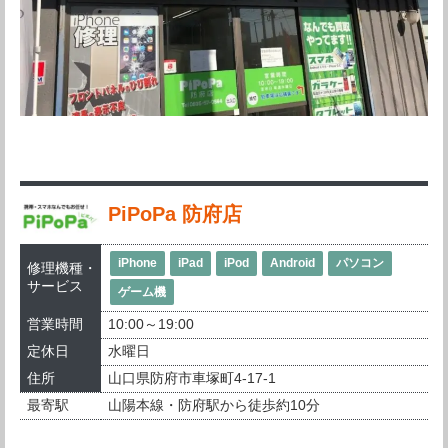
PiPoPa 防府店
iPhone
iPad
iPod
Android
パソコン
修理機種・
サービス
ゲーム機
営業時間
10:00～19:00
定休日
水曜日
住所
山口県防府市車塚町4-17-1
最寄駅
山陽本線・防府駅から徒歩約10分