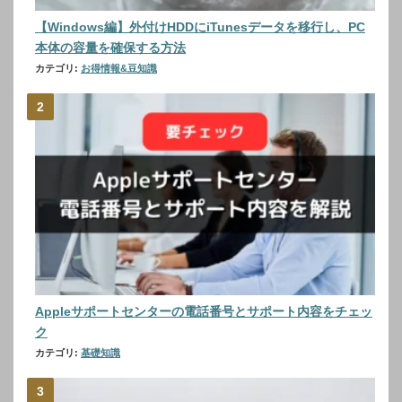
【Windows編】外付けHDDにiTunesデータを移行し、PC
本体の容量を確保する方法
カテゴリ:
お得情報&豆知識
Appleサポートセンターの電話番号とサポート内容をチェッ
ク
カテゴリ:
基礎知識