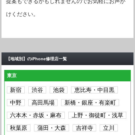
提案もできるかもしれませんのでお気軽にお声が
iPhone5
要問い合わせ
iPhone4S
要問い合わせ
iPhone4
要問い合わせ
けください。
iPhone4S
要問い合わせ
iPhone4
要問い合わせ
iPhone4
要問い合わせ
【地域別】のiPhone修理店一覧
東京
新宿
渋谷
池袋
恵比寿・中目黒
中野
高田馬場
新橋・銀座・有楽町
六本木・赤坂・麻布
上野・御徒町・浅草
秋葉原
蒲田・大森
吉祥寺
立川