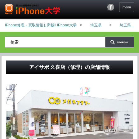
menu
iPhone修理・買取情報も満載!! iPhone大学
>
埼玉県
>
埼玉県 そ
アイサポ 久喜店（修理）
の店舗情報