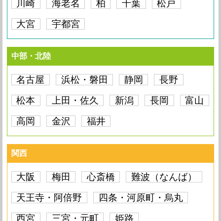
川崎
海老名
柏
千葉
松戸
大宮
宇都宮
中部・北陸
名古屋
浜松・磐田
静岡
長野
松本
上田・佐久
新潟
長岡
富山
高岡
金沢
福井
関西
大阪
梅田
心斎橋
難波（なんば）
天王寺・阿倍野
四条・河原町・烏丸
西宮
三宮・元町
姫路