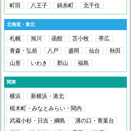
町田
八王子
錦糸町
北千住
北海道・東北
札幌
旭川
函館
苫小牧
帯広
青森・弘前
八戸
盛岡
仙台
秋田
山形
いわき
郡山
福島
関東
横浜
新横浜・港北
桜木町・みなとみらい・関内
武蔵小杉・日吉・綱島
溝の口・青葉台