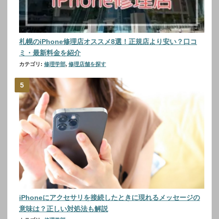
札幌のiPhone修理店オススメ8選！正規店より安い？口コ
ミ・最新料金を紹介
カテゴリ:
修理学部
,
修理店舗を探す
iPhoneにアクセサリを接続したときに現れるメッセージの
意味は？正しい対処法も解説