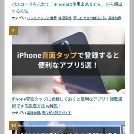
パスコードを忘れて「iPhoneは使用出来ません」から脱出
する方法
カテゴリ:
バックアップと復元
,
修理学部
,
困ったときの解決方法
,
基礎知識
iPhone背面タップに登録しておくと便利なアプリ！複数選
択できる設定方法も解説！
カテゴリ:
基礎知識
,
裏ワザ＆設定ガイド