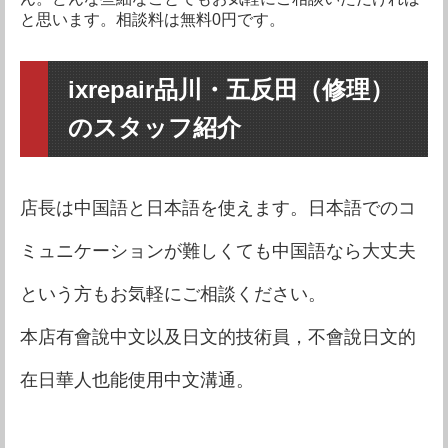
iPhone4S
要問い合わせ
iPhone4
要問い合わせ
iPhone5S
要問い合わせ
iPhone5C
要問い合わせ
と思います。相談料は無料0円です。
iPhone4S
要問い合わせ
iPhone4
要問い合わせ
iPhone5C
要問い合わせ
iPhone5
要問い合わせ
ixrepair品川・五反田（修理）
iPhone4
要問い合わせ
iPhone5
要問い合わせ
iPhone4S
要問い合わせ
のスタッフ紹介
iPhone4S
要問い合わせ
iPhone4
要問い合わせ
iPhone4
要問い合わせ
店長は中国語と日本語を使えます。日本語でのコ
ミュニケーションが難しくても中国語なら大丈夫
という方もお気軽にご相談ください。
本店有會說中文以及日文的技術員，不會說日文的
在日華人也能使用中文溝通。