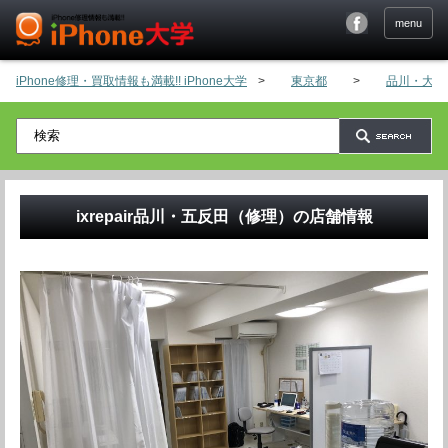
menu
iPhone修理・買取情報も満載!! iPhone大学
>
東京都
>
品川・大崎
ixrepair品川・五反田（修理）
の店舗情報