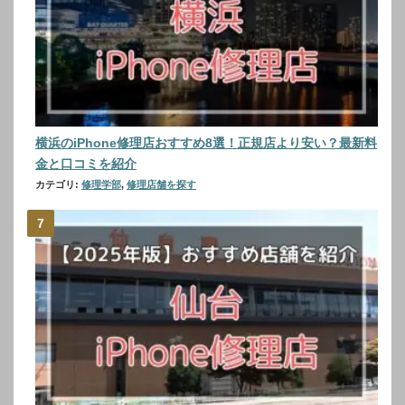
横浜のiPhone修理店おすすめ8選！正規店より安い？最新料
金と口コミを紹介
カテゴリ:
修理学部
,
修理店舗を探す