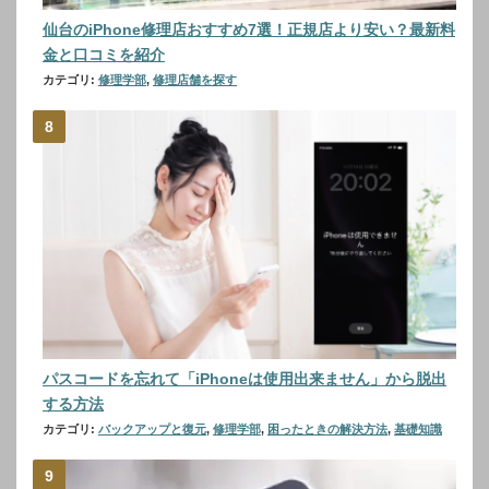
仙台のiPhone修理店おすすめ7選！正規店より安い？最新料
金と口コミを紹介
カテゴリ:
修理学部
,
修理店舗を探す
パスコードを忘れて「iPhoneは使用出来ません」から脱出
する方法
カテゴリ:
バックアップと復元
,
修理学部
,
困ったときの解決方法
,
基礎知識