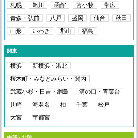
札幌
旭川
函館
苫小牧
帯広
青森・弘前
八戸
盛岡
仙台
秋田
山形
いわき
郡山
福島
関東
横浜
新横浜・港北
桜木町・みなとみらい・関内
武蔵小杉・日吉・綱島
溝の口・青葉台
川崎
海老名
柏
千葉
松戸
大宮
宇都宮
中部・北陸