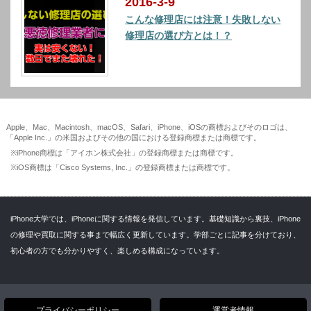
2016-3-9
こんな修理店には注意！失敗しない
修理店の選び方とは！？
Apple、Mac、Macintosh、macOS、Safari、iPhone、iOSの商標およびそのロゴは、
「Apple Inc.」の米国およびその他の国における登録商標または商標です。
※iPhone商標は「アイホン株式会社」の登録商標または商標です。
※iOS商標は「Cisco Systems, Inc.」の登録商標または商標です。
iPhone大学では、iPhoneに関する情報を発信しています。基礎知識から裏技、iPhone
の修理や買取に関する事まで幅広く更新しています。学部ごとに記事を分けており、
初心者の方でも分かりやすく、楽しめる構成になっています。
プライバシーポリシー
運営者情報