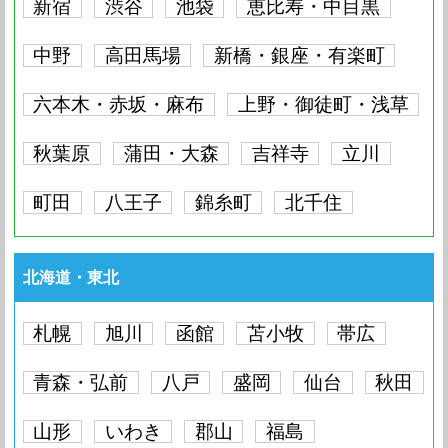
新宿
渋谷
池袋
恵比寿・中目黒
中野
高田馬場
新橋・銀座・有楽町
六本木・赤坂・麻布
上野・御徒町・浅草
秋葉原
蒲田・大森
吉祥寺
立川
町田
八王子
錦糸町
北千住
北海道・東北
札幌
旭川
函館
苫小牧
帯広
青森・弘前
八戸
盛岡
仙台
秋田
山形
いわき
郡山
福島