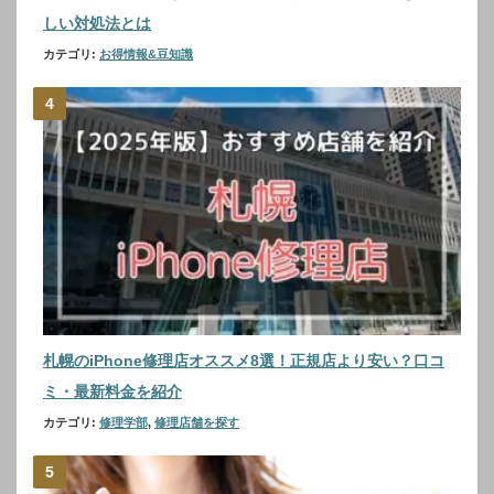
しい対処法とは
カテゴリ:
お得情報&豆知識
札幌のiPhone修理店オススメ8選！正規店より安い？口コ
ミ・最新料金を紹介
カテゴリ:
修理学部
,
修理店舗を探す