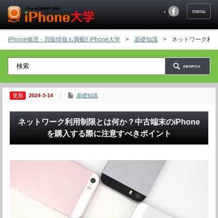
menu
iPhone修理・買取情報も満載!! iPhone大学
>
基礎知識
>
ネットワーク利用
2024-3-14
基礎知識
ネットワーク利用制限とは何か？中古端末のiPhone
を購入する際に注意すべきポイント