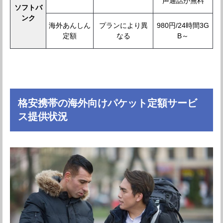
声通話が無料
ソフトバ
ンク
海外あんしん
プランにより異
980円/24時間3G
定額
なる
B～
格安携帯の海外向けパケット定額サービ
ス提供状況