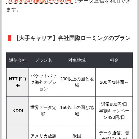
3GBを24時間あたり980円
でデータ通信を利用でき
ます。
【大手キャリア】各社国際ローミングのプラン
通信会社
プラン名
対象地域
料金
パケットパッ
NTTドコ
200以上の国と地
ク海外オプシ
200円/1時間～
モ
域
ョン
通常980円/日
世界データ定
150以上の国と地
KDDI
早割キャンペー
額
域
ン490円/日
データ通信、音
アメリカ放題
米国