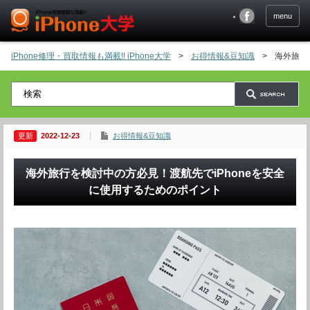
menu
iPhone修理・買取情報も満載!! iPhone大学
>
お得情報&豆知識
>
海外旅行
2022-12-23
お得情報&豆知識
海外旅行を検討中の方必見！渡航先でiPhoneを安全
に使用するためのポイント