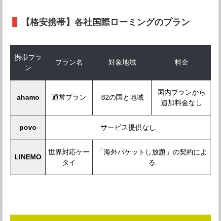
【格安携帯】各社国際ローミングのプラン
携帯プラ
プラン名
対象地域
料金
ン
国内プランから
ahamo
通常プラン
82の国と地域
追加料金なし
povo
サービス提供なし
世界対応ケー
「海外パケットし放題」の契約によ
LINEMO
タイ
る