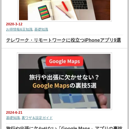
2020-3-12
お得情報&豆知識
,
基礎知識
テレワーク・リモートワークに役立つiPhoneアプリ9選
2024-6-21
基礎知識
,
裏ワザ＆設定ガイド
旅行や出張に欠かせない「Google Maps」アプリの裏技