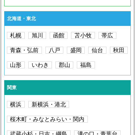
北海道・東北
札幌
旭川
函館
苫小牧
帯広
青森・弘前
八戸
盛岡
仙台
秋田
山形
いわき
郡山
福島
関東
横浜
新横浜・港北
桜木町・みなとみらい・関内
武蔵小杉・日吉・綱島
溝の口・青葉台