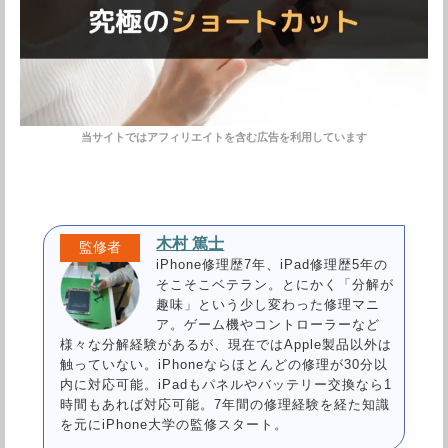
木村 篤士
iPhone修理歴7年、iPad修理歴5年の
そこそこベテラン。とにかく「分解が
趣味」という少し変わった修理マニ
ア。ゲーム機やコントローラーなど
様々な分解経験があるが、現在ではApple製品以外は
触っていない。iPhoneならほとんどの修理が30分以
内に対応可能。iPadもパネルやバッテリー交換なら1
時間もあれば対応可能。7年間の修理経験を経た知識
を元にiPhone大学の監修スタート。