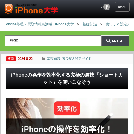
menu
iPhone修理・買取情報も満載!! iPhone大学
>
基礎知識
>
裏ワザ＆設定ガ
2024-8-22
基礎知識
,
裏ワザ＆設定ガイド
iPhoneの操作を効率化する究極の裏技「ショートカ
ット」を使いこなそう